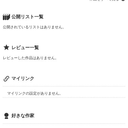
れは、彼氏・彼女売っています！略して「カレカノ売っていま
す！」という場所が設けられたということだった。

半信半疑で使って見るが…！？

公開リスト一覧
公開されているリストはありません。
作品を読む
レビュー一覧
レビューした作品はありません。
マイリンク
マイリンクの設定がありません。
好きな作家