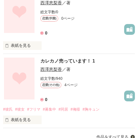
西澤恵梨香
／著
総文字数/0
0ページ
恋愛(学園)
0
表紙を見る
未編集
カレカノ売っています！ 1
西澤恵梨香
／著
作品を読む
総文字数/940
4ページ
恋愛(その他)
0
#彼氏
#彼女
#フリマ
#募集中
#同居
#俺様
#胸キュン
表紙を見る
フリマアプリが普及するなか、私(仲沢絵里子)はある日、人気
作品をすべて見る
フリマアプリ「ウルカイ」から通知が来ているのに気づく。そ