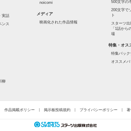
500文字
noicomi
200文字
メディア
ト
・実話
映画化された作品情報
スターツ出
ペンス
「1話から
場
特集・オス
特集バック
オススメバ
川柳
作品掲載ポリシー
掲示板投稿規約
プライバシーポリシー
著