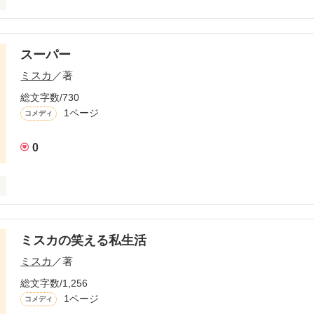
チのみさきん家までバスで行ったんだけどさ

バス停に行ったらすでに７５歳くらいの老夫婦が震えながら並んでて　
スーパー
ステップ踏みながらヘッタクソな口笛を吹いてバスを待ってたんだよ

ミスカ
／著
うなぁ　しばらくしたらアタイの口笛ラブソングを邪魔するかのように
総文字数/730
だよ　『ふぅ～ ふぅ～』って感じでさ

1ページ
コメディ
 マジうざくねぇって思ってたら

の前に並んでるさっきのじいさんだったwww

0
から本気で息『ふぅ～ ふぅ～』させてんじゃねえょって思って何気に見
冷まして飲むのに必死こいてたwww

のホット買ってきたんだよwww

ミスカの笑える私生活
プリントされたマフラーしてんのも気になっけど　横にいる婆さんのお
んだよwww

作品を読む
ミスカ
／著
むたんびに『ふぅ～ ふぅ～』してるし　しまいには『ふぅ～ ふぅ～』
総文字数/1,256
 ってため息してっからねwww

1ページ
コメディ