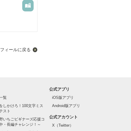
したんだけど
れねぇように　
拭きとってやれ
フィールに戻る
公式アプリ
一覧
iOS版アプリ
をしかけろ！100文字ミス
Android版アプリ
テスト
公式アカウント
野いちごビギナーズ応援コ
中・長編チャレンジ！～
X（Twitter）