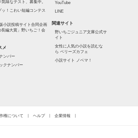
の不気味なテスト、募集中。
YouTube
でゾッ！こわい短編コンテス
LINE
関連サイト
版小説投稿サイト合同企画
の長編大賞」野いちご！会
野いちごジュニア文庫公式サ
イト
女性に人気の小説を読むな
スメ
ら ベリーズカフェ
ナンバー
小説サイト ノベマ！
ックナンバー
作権について
ヘルプ
企業情報