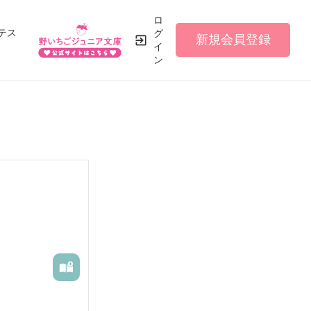
ロ
テス
グ
新規会員登録
イ
ン