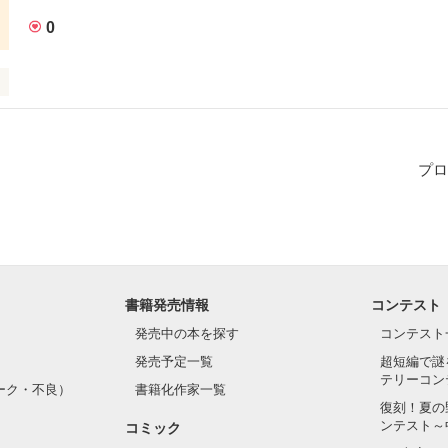
婆さんに『これ冷ましてくれ』って命令口調で言いながら缶コーヒー渡
さんの額の流血に気が付いたんだよ

0
し爺さん慌てちゃって　両手で婆さんの頭を押さえながら　血が下へ流
ぅ～ ふぅ～』思いっきし息ぶっかけてたwww

私生活
で拭いてやるなり　持ってなかったらその辺の葉っぱでもいいから血を
プロ
作品を読む
作品を読む
書籍発売情報
コンテスト
発売中の本を探す
コンテスト
発売予定一覧
超短編で謎
テリーコン
ーク・不良）
書籍化作家一覧
復刻！夏の
ンテスト～
コミック