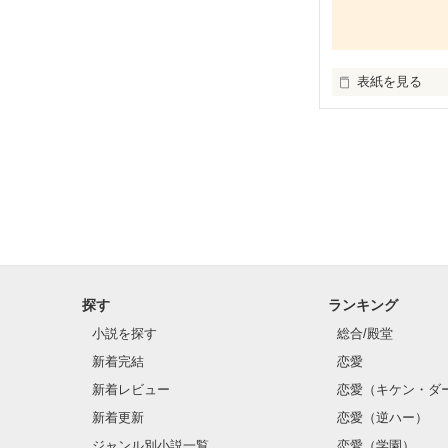
しばらくしたら
さ　そん時に婆
そしたらいきな
表紙を見る
額めがけて『ふ
ミスカの笑える
てかティッシュ
よ

探す
ランキング
小説を探す
総合/殿堂
新着完結
恋愛
新着レビュー
恋愛（キケン・ダ
新着更新
恋愛（逆ハー）
ジャンル別小説一覧
恋愛（学園）