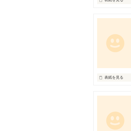
アタイ今日はダ
糞寒いってのに
ったまるように
そしたら何だろ
音がしてきたん
普通に何この音
発信源はアタイ
こいつ朝っぱら
表紙を見る
ット缶コーヒー
スーパー
どれほどレベル
てかコウモリが
てんのは何原因な
爺さんは一口飲
で　『ふぅ～～』