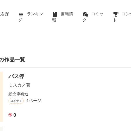
説を探
ランキン
書籍情
コミッ
コン
グ
報
ク
ト
の作品一覧
バス停
ミスカ
／著
総文字数/1
1ページ
コメディ
0