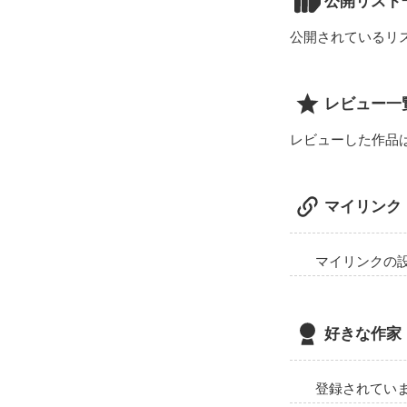
公開リスト
あらゆるものを
"狭き門"

公開されているリ
表向きは↑こん
レビュー一
レビューした作品
マイリンク
マイリンクの
好きな作家
登録されてい