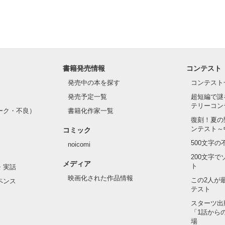
書籍発売情報
コンテスト
発売中の本を探す
コンテスト
発売予定一覧
超短編で謎
テリーコン
ーク・不良）
書籍化作家一覧
復刻！夏の
ンテスト～
コミック
500文字
noicomi
200文字
メディア
ト
・実話
映画化された作品情報
この2人が
ペンス
テスト
スターツ出
「1話から
場