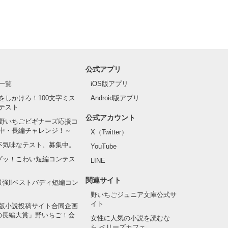
公式アプリ
一覧
iOS版アプリ
をしかけろ！100文字ミス
Android版アプリ
テスト
公式アカウント
野いちごビギナーズ応援コ
中・長編チャレンジ！～
X（Twitter）
の不気味なテスト、募集中。
YouTube
でゾッ！こわい短編コンテス
LINE
関連サイト
最強‼ベストバディ短編コン
野いちごジュニア文庫公式サ
イト
版小説投稿サイト合同企画
の長編大賞」野いちご！会
女性に人気の小説を読むな
ら ベリーズカフェ