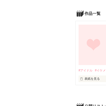
作品一覧
#アイドル
#イケ
表紙を見る
『きゃー!!!!!♡』
『ＧＡよー!!!!!
ここ、城之内学
学力、技術、美、