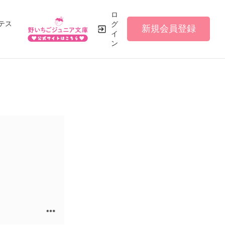
ロ
テス
グ
新規会員登録
イ
ン