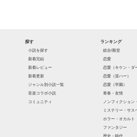
探す
ランキング
小説を探す
総合/殿堂
新着完結
恋愛
新着レビュー
恋愛（キケン・ダ
新着更新
恋愛（逆ハー）
ジャンル別小説一覧
恋愛（学園）
音楽コラボ小説
青春・友情
コミュニティ
ノンフィクション
ミステリー・サス
ホラー・オカルト
ファンタジー
歴史・時代