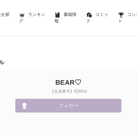
説を探
ランキン
書籍情
コミッ
コン
グ
報
ク
ト
ル
BEAR♡
【会員番号】928916
フォロー