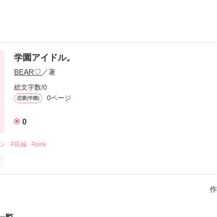
学園アイドル。
BEAR♡
／著
総文字数/0
0ページ
恋愛(学園)
0
メン
#長編
#pink


♡♡』

作
園は名門校。


