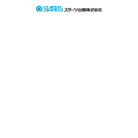
「よく、私なんかに”好き”って言えましたね」

頭が悪いし、ブスだし、仕事も出来るわけじゃない。

作品を読む