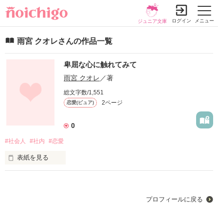
ログイン
メニュー
ジュニア文庫
雨宮 クオレさんの作品一覧
卑屈な心に触れてみて
雨宮 クオレ
／著
総文字数/1,551
2ページ
恋愛(ピュア)
0
#社会人
#社内
#恋愛
表紙を見る
プロフィールに戻る
「…だって僕、河西さんが好きだから」
