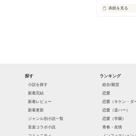
表紙を見る
あみの、恋に悩
日常のことを。ゆ
探す
ランキング
小説を探す
総合/殿堂
新着完結
恋愛
新着レビュー
恋愛（キケン・ダ
新着更新
恋愛（逆ハー）
ジャンル別小説一覧
恋愛（学園）
音楽コラボ小説
青春・友情
コミュニティ
ノンフィクション