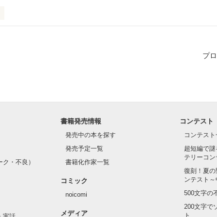
んだこと。思ったこと。

るーく語ります。୨୧*°

プロ
作品を読む
書籍発売情報
コンテスト
発売中の本を探す
コンテスト
発売予定一覧
超短編で謎
テリーコン
ーク・不良）
書籍化作家一覧
復刻！夏の
ンテスト～
コミック
500文字
noicomi
200文字
メディア
ト
・実話