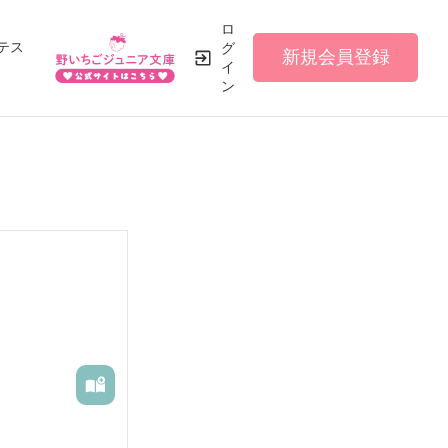
ロ
テス
グ
新規会員登録
イ
ン