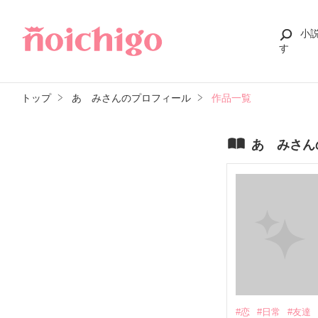
小
す
トップ
あ みさんのプロフィール
作品一覧
あ みさん
#恋
#日常
#友達