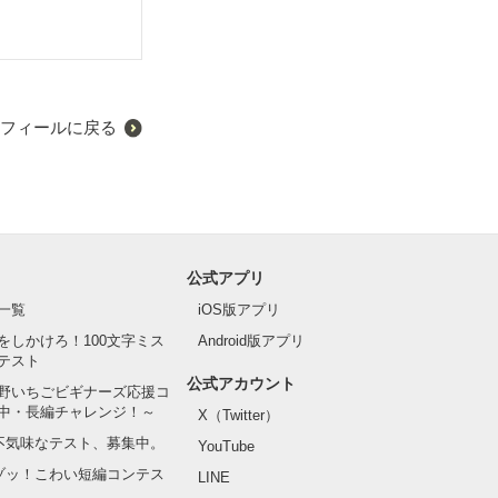
フィールに戻る
公式アプリ
一覧
iOS版アプリ
をしかけろ！100文字ミス
Android版アプリ
テスト
公式アカウント
野いちごビギナーズ応援コ
中・長編チャレンジ！～
X（Twitter）
の不気味なテスト、募集中。
YouTube
でゾッ！こわい短編コンテス
LINE