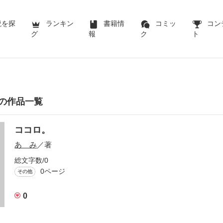
説を探
ランキン
書籍情
コミッ
コン
グ
報
ク
ト
の作品一覧
ココロ。
あ み
／著
総文字数/0
0ページ
その他
0