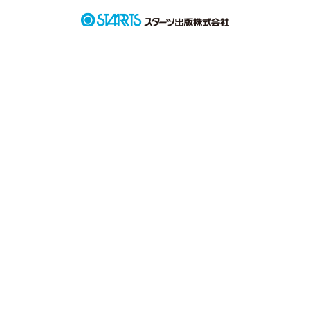
でもそれは『 憧れ 』で、自分には『 関係ない世界 』だった。

小5の春、君に出会うまでは。

…☆…＊…☆…＊…☆…＊…☆…＊…☆…＊…

作品詳細 : 主人公の女の子(なこ)と、小5の時に　　　　   出会
った男の子(光太)の二人が高校生　　　　   になるまでのお話
です。

…☆…＊…☆…＊…☆…＊…☆…＊…☆…＊…

初めての投稿です！

少し少し書いていきたいと思っていますので、よろしければお
読みください！！

作品を読む