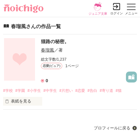
ログイン
メニュー
ジュニア文庫
春瑠風さんの作品一覧
猫路の秘密。
春瑠風
／著
総文字数/1,237
1ページ
恋愛(ピュア)
0
#学校
#学園
#小学生
#中学生
#片想い
#恋愛
#告白
#寄り道
#猫
表紙を見る
『 恋 』って女の子なら一度は憧れるものだと思う。

ドラマやマンガのヒロインは、いつだって王子さまみたいな人
プロフィールに戻る
と恋に落ちて、キラキラしてた。
