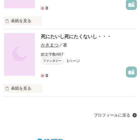
0
表紙を見る
冒険者はどれだけ辛いかを知っているか？

死にたいし死にたくないし・・・
突然異世界召喚されたりホントまじ辛いんだよ！
かきまつ
／著
総文字数/467
作品を読む
1ページ
ファンタジー
0
表紙を見る
１７歳の少年がある日自殺を図る。だがなぜかゲームのような
世界に！？

金がないためバイトとして冒険者をするが途中可愛い冒険者を
プロフィールに戻る
見てキュン死・・・

だがもとの世界の自殺する１時間前に戻っていた！

だがもう一度あの冒険者に会いたくて自殺を図る。

行ったり来たりの世界で繰り広げる生活の日常系ラブコメ