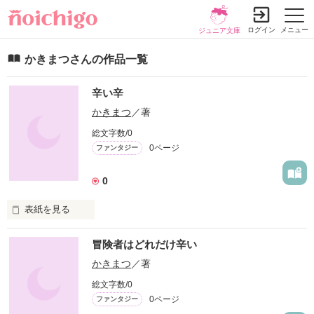
ログイン
メニュー
ジュニア文庫
かきまつさんの作品一覧
辛い辛
かきまつ
／著
総文字数/0
0ページ
ファンタジー
0
表紙を見る
つらいからもうホントにもうやだ（↑＿↑）
冒険者はどれだけ辛い
かきまつ
／著
作品を読む
総文字数/0
0ページ
ファンタジー