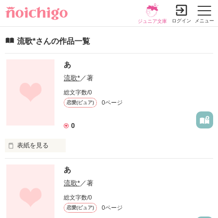
ログイン
メニュー
ジュニア文庫
流歌*さんの作品一覧
あ
流歌*
／著
総文字数/0
0ページ
恋愛(ピュア)
0
表紙を見る
未編集
あ
流歌*
／著
作品を読む
総文字数/0
0ページ
恋愛(ピュア)