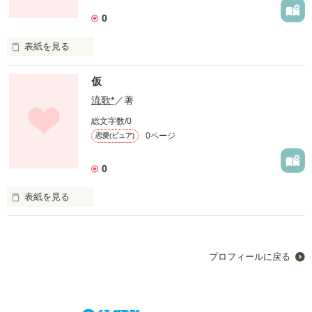
0
表紙を見る
未編集
仮
流歌*
／著
作品を読む
総文字数/0
0ページ
恋愛(ピュア)
0
表紙を見る
未編集
プロフィールに戻る
作品を読む