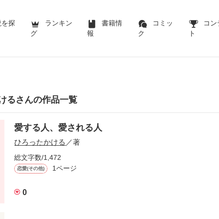
説を探
ランキン
書籍情
コミッ
コン
グ
報
ク
ト
けるさんの作品一覧
愛する人、愛される人
ひろったかける
／著
総文字数/1,472
1ページ
恋愛(その他)
0