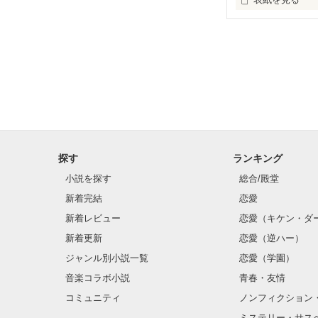
「この馬鹿野郎
「あんただって
14歳の双子の
探す
ランキング
小説を探す
総合/殿堂
両親がいないた
新着完結
恋愛
紙を見つける。

新着レビュー
恋愛（キケン・ダ
新着更新
恋愛（逆ハー）
ジャンル別小説一覧
恋愛（学園）
アンナの前に現
音楽コラボ小説
青春・友情
コミュニティ
ノンフィクション
ミステリー・サス