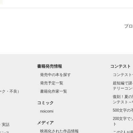
！」

プロ
同じでしょ？！」

姉弟、アンナとシオンはアメリカのボストン州に住む孤児の双子。

書籍発売情報
コンテスト
発売中の本を探す
コンテスト
めにか周りから「迷惑者」と言われ続けた彼らは突如、母親のモノと思
発売予定一覧
超短編で謎
テリーコン
ーク・不良）
書籍化作家一覧
復刻！夏の
ンテスト～
コミック
500文字
noicomi
れる医者のレイフ、

200文字
メディア
ト
・実話
映画化された作品情報
この2人が
ペンス