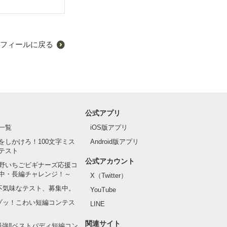
フィールに戻る
公式アプリ
一覧
iOS版アプリ
われる一枚の手
をしかけろ！100文字ミス
Android版アプリ
テスト
公式アカウント
野いちごビギナーズ応援コ
中・長編チャレンジ！～
X（Twitter）
の不気味なテスト、募集中。
YouTube
でゾッ！こわい短編コンテス
LINE
関連サイト
最強‼ベストバディ短編コン