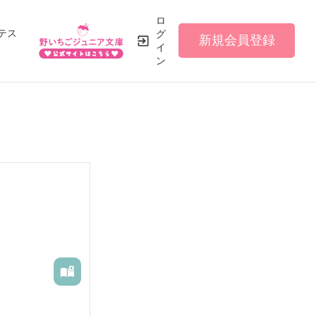
ロ
テス
グ
新規会員登録
イ
ン