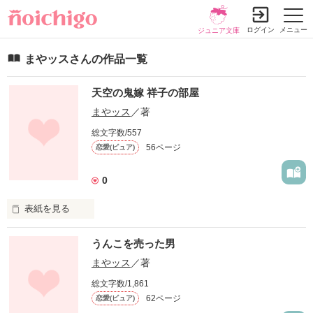
ログイン
メニュー
ジュニア文庫
まやッスさんの作品一覧
天空の鬼嫁 祥子の部屋
まやッス
／著
総文字数/557
56ページ
恋愛(ピュア)
0
表紙を見る
祥子、困っちゃう。

うんこを売った男
ズンドコベロンチョ。
まやッス
／著
総文字数/1,861
62ページ
恋愛(ピュア)
作品を読む