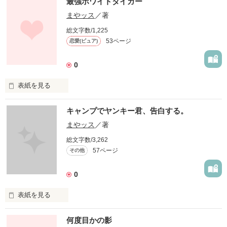
最強ホワイトタイガー
まやッス
／著
作品を読む
総文字数/1,225
53ページ
恋愛(ピュア)
0
表紙を見る
未編集
キャンプでヤンキー君、告白する。
まやッス
／著
作品を読む
総文字数/3,262
57ページ
その他
0
表紙を見る
ヤンキー、台台武蔵。

何度目かの影