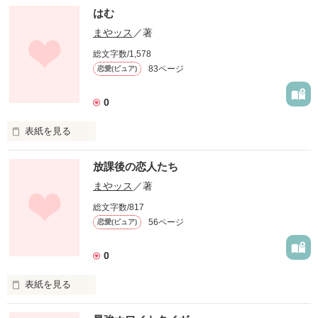
高層ビル郡の首吊り死体。

はむ
まやッス
／著
総文字数/1,578
83ページ
恋愛(ピュア)
作品を読む
0
表紙を見る
あたし、上戸愛。

放課後の恋人たち
クリスマスはケーキと彼氏つくります。
まやッス
／著
総文字数/817
56ページ
恋愛(ピュア)
作品を読む
0
表紙を見る
未編集