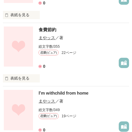
0
表紙を見る
煌めく言葉
食費節約
まやッス
／著
作品を読む
総文字数/355
22ページ
恋愛(ピュア)
0
表紙を見る
豆腐と納豆。
I'm withchild from home
まやッス
／著
作品を読む
総文字数/349
19ページ
恋愛(ピュア)
0