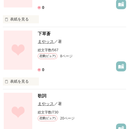
0
表紙を見る
世の中おかしいのう。
下草蒼
まやッス
／著
作品を読む
総文字数/567
8ページ
恋愛(ピュア)
0
表紙を見る
注射器で首筋に殺意。

歌詞
新人類ヒットマン、下草蒼。
まやッス
／著
総文字数/730
20ページ
恋愛(ピュア)
作品を読む