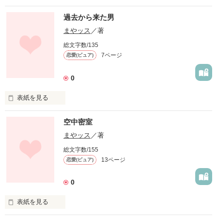
不老長寿のなぞに。
過去から来た男
まやッス
／著
作品を読む
総文字数/135
7ページ
恋愛(ピュア)
0
表紙を見る
なぜ恋人は彼から死んでしまうのか？
空中密室
まやッス
／著
作品を読む
総文字数/155
13ページ
恋愛(ピュア)
0
表紙を見る