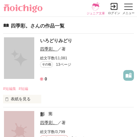
ログイン
メニュー
ジュニア文庫
四季彩。さんの作品一覧
いろどりみどり
四季彩。
／著
総文字数/11,081
13ページ
その他
0
#短編集
#短編
表紙を見る
こちらは短編集となっています。

影
完
ひょっとしたら、過去の作品の登場人物たちが新しい話で別の
四季彩。
／著
表情を見せているかも知れません。

総文字数/3,799
新しい話を読む前、読みながら、読んだ後。少し溯って、この