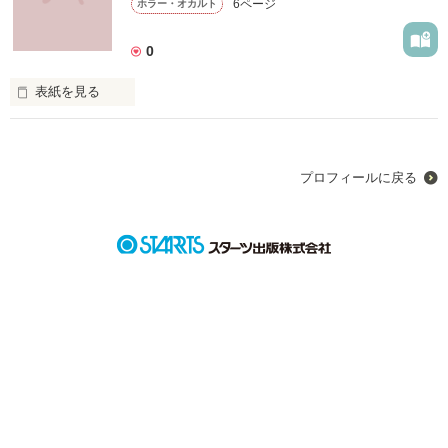
6ページ
ホラー・オカルト
人この作品にいた、なんて探すのも楽しみ方のひとつです。
0
作品を読む
表紙を見る
これはとある現代の、とある不可思議なお話でございます

プロフィールに戻る
拙い文と語りでございますが、どうぞごゆっくり、ご覧下さい
作品を読む