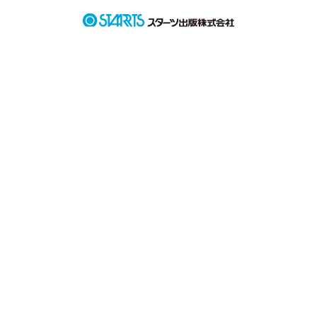
傘もささずに雨空を見上げるあなたに目を奪われた。

私は雨に濡れる事すら気にならないほどに

あなたを瞳に焼き付けた。

あの日から私はあなたに恋してる。

作品を読む