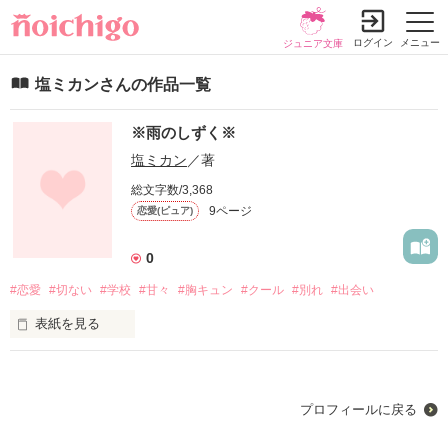
ログイン
メニュー
ジュニア文庫
塩ミカンさんの作品一覧
※雨のしずく※
塩ミカン
／著
総文字数/3,368
9ページ
恋愛(ピュア)
0
#恋愛
#切ない
#学校
#甘々
#胸キュン
#クール
#別れ
#出会い
表紙を見る
降りしきる雨の中

プロフィールに戻る
あなたを見つけた。
