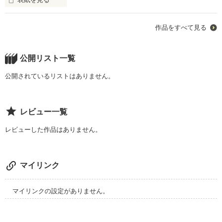
｢もし、私が花だったら？｣

作品をすべて見る
幼い時から心臓が弱かった高校３年生の少女"余命１年"と診断
された頃、彼女はある少年と出会った___。

｢僕は水になってやろうじゃないか。｣
公開リスト一覧
公開されているリストはありません。
作品を読む
レビュー一覧
レビューした作品はありません。
マイリンク
マイリンクの設定がありません。