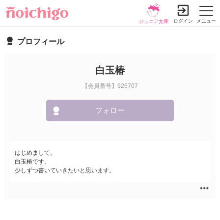
ログイン
メニュー
ジュニア文庫
プロフィール
白玉椿
【会員番号】926707
フォロー
はじめまして。
白玉椿です。
少しずつ書いていきたいと思います。