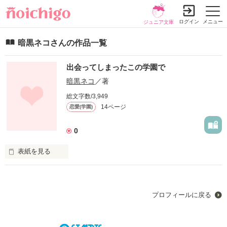
ログイン
メニュー
ジュニア文庫
暗黒ネコさんの作品一覧
出会ってしまったこの学園で
暗黒ネコ
／著
総文字数/3,949
14ページ
恋愛(学園)
0
表紙を見る
この世の中で、この二人が出会う確率は０，０００００３４％
その中で出会ってしまったこの二人の学園での生活にキュンキ
ュンしまくり!!急に出会ってしまったのだから、、。これが運
プロフィールに戻る
命。運命を信じるか信じないかはあなた次第なのだから。