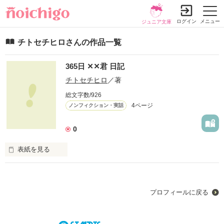
ログイン
メニュー
ジュニア文庫
チトセチヒロさんの作品一覧
365日 ✕✕君 日記
チトセチヒロ
／著
総文字数/926
4ページ
ノンフィクション・実話
0
表紙を見る
*  ⌒⌒⌒⌒⌒⌒⌒⌒⌒⌒⌒⌒⌒⌒⌒⌒  *

プロフィールに戻る
誰にも話せないから、
