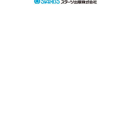
ここで話そうって、

少しでも共有できたらいいな。

読んでくれる君に 届くといいな。

この キュンキュン 。

共感してくれたら嬉しいな。

この モヤモヤ。

私の、ちょっとした、

ビターチョコレート の
