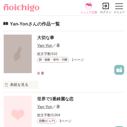
ログイン
メニュー
ジュニア文庫
Yan-Yonさんの作品一覧
大切な事
Yan-Yon
／著
総文字数/102
1ページ
詩・短歌・俳句・川柳
0
表紙を見る
大切な人への想い…

世界で1番綺麗な恋
うまく伝えられますか？
Yan-Yon
／著
総文字数/3,004
作品を読む
3ページ
恋愛(ピュア)