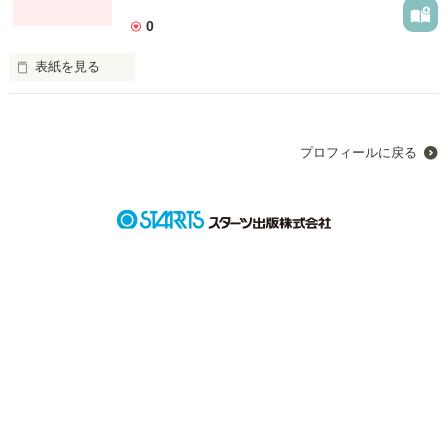
0
表紙を見る
NEXTgenerationの楽曲【世界で1番綺麗な恋】を小説化！曲の
中では描けなかった。

本当のストーリーをココに！！

プロフィールに戻る
あなたには、自分よりも大切な人は居ますか？……
作品を読む