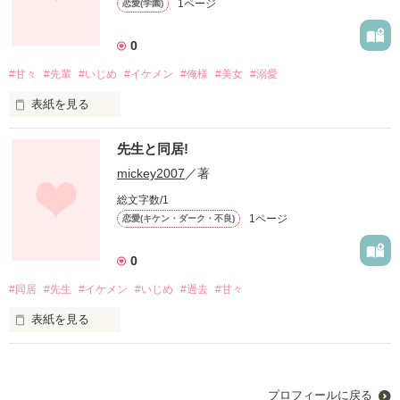
1ページ
恋愛(学園)
     「ただ可愛いなーって思って」

  「ーっいっいきなり言わないでください!」

0
#甘々
#先輩
#いじめ
#イケメン
#俺様
#美女
#溺愛
表紙を見る
          （はーこのままじゃ心臓がない持たないよー///）

 放課後図書室で…

先生と同居!
 「ねぇー  キスしよっか」

mickey2007
／著
総文字数/1
「えー  なっなんでそうなるの？」

1ページ
恋愛(キケン・ダーク・不良)
作品を読む
  「ちっ  俺の言う事聞けないの？」

0
  「うっ   ベッ別にそうじゃないよ」

#同居
#先生
#イケメン
#いじめ
#過去
#甘々
   「ならいいよね黒笑」

表紙を見る
先生…どうしたらいいの？

   俺様な先輩彼氏と私の学園生活

  この恋は叶ったらいけないの？

プロフィールに戻る