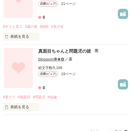
ってしまうから。

21ページ
恋愛(ピュア)
小鳥遊 美音葉ーtakanasi mineha

なのに…なのに…浮気とかありえないっ！！

0
「だから俺にしとけよ。」

でも…どうして？どうして君は嘘がないの？

#中２と高２
#歳の差
#純粋
#美少女
☆.。.:*・°___________________☆.。.:*・°

こいつもこいつで自分勝手なんだから…！

表紙を見る
☆.。.:*・°☆.。.:*・°☆.。.:*・°☆.。.:*・°☆*

❁❀✿✾❁❀✿✾❁❀✿✾❁❀✿✾❁❀✿✾❁❀✿✾❁❀✿✾❁

私立の女子中学校はまるで閉ざされた世界。

元カレが忘れられない

真面目ちゃんと問題児の彼
完
でも…美音葉には婚約者がいた。

人の心の声が聞こえてしまう少女

blossom❁❀✿
／著
前園  蛍♀

外のことなんて、知らない。

maezono  hotaru

上村 杏花音

総文字数/5,168
uemura  akane

19ページ
恋愛(ピュア)
俺なんかじゃ乗り越えられないようなでっかい壁。

でもね…いつかは…いつかは運命の人に出会って恋に落ちる
の…

0
×

×

#君クラ
#真面目
#問題児
#短編
でも…

恋に恋してる

心に嘘がない少年

表紙を見る
蛍一筋、幼なじみ

佐藤 竜二

ガラッーーーーー

中２  海原  るう Umihara Ruu♀

三木  慎也♂

satou  ryuuzi

なんとしてでも俺は君が欲しい。

miki  sinya

彼が教室に入ってきたのはとっくに２時間目が始まった頃。
