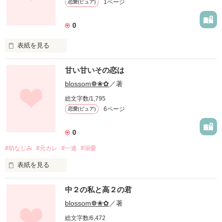
1ページ
恋愛(ピュア)
0
    俺だって…俺だって…！小さい頃からずーーっと

表紙を見る
甘い甘いその恋は
ねぇ…あなたは信じてくれる？

blossom❁❀✿
／著
    スッゲー可愛い幼なじみに毎日翻弄されている。

私があなたが今、何を思っているのかが分かるって言ったら。

総文字数/1,795
6ページ
恋愛(ピュア)
超能力なんていうようないいものじゃない。

☆.。.:*・°___________________☆.。.:*・°

聞きたくもない人の本性が全て聞こえてしまうから。

0
一途なバスケ男子

#幼なじみ
#元カレ
#一途
#溺愛
ほら…

杉本 京ーsugimoto Kei

表紙を見る
『キモイ…』

「友達に戻ろう。」

中２の私と高２の君
×

『ウザいんだけど。』

は？ちょっと待ってよ。今日は何の日かわかる？

blossom❁❀✿
／著
だから、私は誰とも関わらない。その人がどんな人なのか分か
総文字数/6,472
ピュアな天然お姫様

私たちが付き合ってちょうど1年、記念日だよ？
