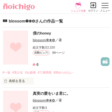
ログイン
メニュー
ジュニア文庫
blossom❁❀✿さんの作品一覧
僕のhoney
blossom❁❀✿
／著
総文字数/22,320
99ページ
恋愛(ピュア)
0
#一途
#美少女
#お姫様
#三角関係
#諦められない
表紙を見る
    恋をしてそわそわするのは女子だけじゃない

真実の愛をいま君に。
blossom❁❀✿
／著
総文字数/1