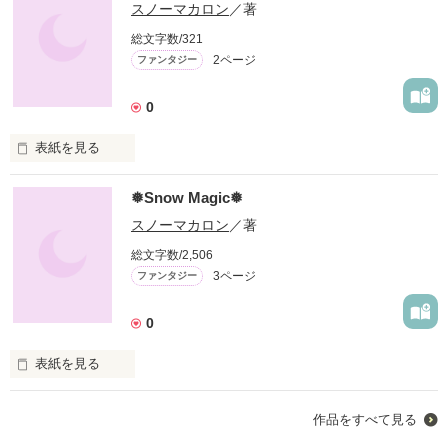
スノーマカロン
／著
総文字数/321
2ページ
ファンタジー
0
表紙を見る
未編集
❅Snow Magic❅
スノーマカロン
／著
作品を読む
総文字数/2,506
3ページ
ファンタジー
0
表紙を見る
ある日突然王候補にされた少女、雪。

作品をすべて見る
波乱含みの日常が幕を開ける…！！