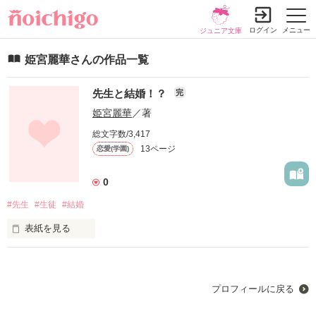
ログイン
メニュー
ジュニア文庫
姫宮麗華さんの作品一覧
先生と結婚！？
完
姫宮麗華
／著
総文字数/3,417
13ページ
恋愛(学園)
0
#先生
#生徒
#結婚
表紙を見る
初めての作品です！

たくさんの人に読んでもらいたいです！

プロフィールに戻る