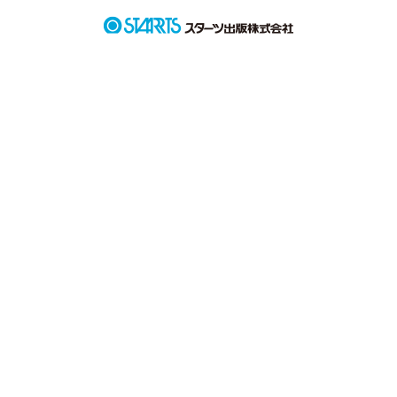
☆☆☆☆☆☆☆☆☆☆☆☆☆☆☆☆☆☆

西城 姫花(さいじょう ひめか)

    １６歳の高校２年生

柊 敏志(ひいらぎ さとし)

    ２９歳 姫花の担任

☆☆☆☆☆☆☆☆☆☆☆☆☆☆☆☆☆☆

それでは、夢の世界へ～！

いってらっしゃーい！！！

↓↓↓↓↓↓↓↓↓↓↓↓↓↓↓↓↓↓
作品を読む