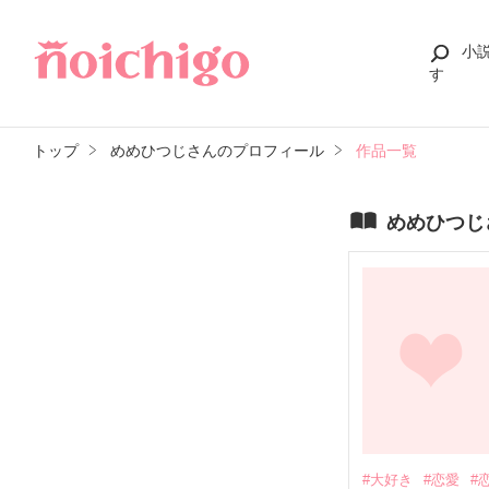
小
す
トップ
めめひつじさんのプロフィール
作品一覧
めめひつじ
#大好き
#恋愛
#