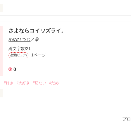
さよならコイワズライ。
作品を読む
めめひつじ
／著
総文字数/21
1ページ
恋愛(ピュア)
0
き
#好き
#大好き
#切ない
#だめ
プロ
作品を読む