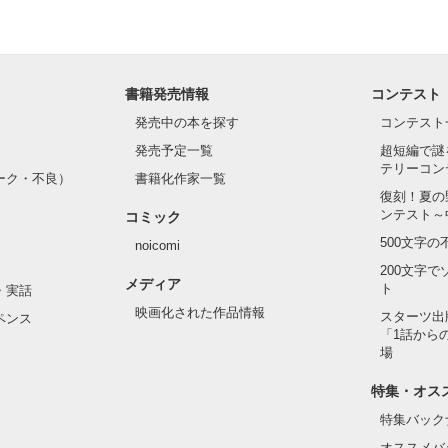
書籍発売情報
コンテスト
発売中の本を探す
コンテスト
発売予定一覧
超短編で謎
テリーコン
ーク・不良）
書籍化作家一覧
復刻！夏の
ンテスト～
コミック
500文字
noicomi
200文字
メディア
ト
・実話
映画化された作品情報
スターツ出
ペンス
「1話から
場
特集・オス
特集バック
オススメバ