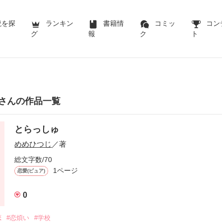
説を探
ランキン
書籍情
コミッ
コン
グ
報
ク
ト
さんの作品一覧
とらっしゅ
めめひつじ
／著
総文字数/70
1ページ
恋愛(ピュア)
0
恋
#恋煩い
#学校