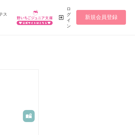
ロ
テス
グ
新規会員登録
イ
ン