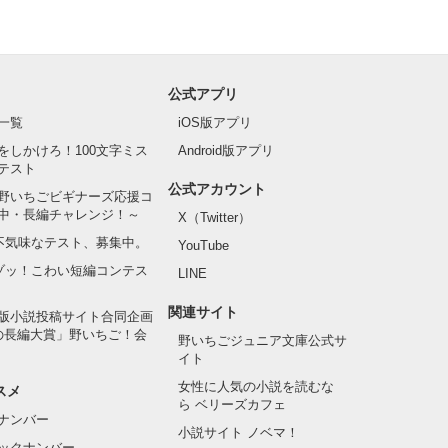
公式アプリ
一覧
iOS版アプリ
をしかけろ！100文字ミス
Android版アプリ
テスト
公式アカウント
野いちごビギナーズ応援コ
中・長編チャレンジ！～
X（Twitter）
の不気味なテスト、募集中。
YouTube
でゾッ！こわい短編コンテス
LINE
関連サイト
版小説投稿サイト合同企画
の長編大賞」野いちご！会
野いちごジュニア文庫公式サ
イト
女性に人気の小説を読むな
スメ
ら ベリーズカフェ
ナンバー
小説サイト ノベマ！
ックナンバー