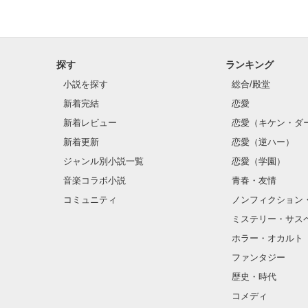
探す
ランキング
小説を探す
総合/殿堂
新着完結
恋愛
新着レビュー
恋愛（キケン・ダ
新着更新
恋愛（逆ハー）
ジャンル別小説一覧
恋愛（学園）
音楽コラボ小説
青春・友情
コミュニティ
ノンフィクション
ミステリー・サス
ホラー・オカルト
ファンタジー
歴史・時代
コメディ