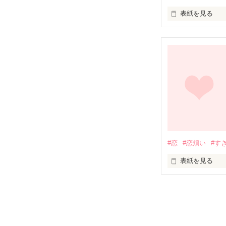
表紙を見る
未編集
#恋
#恋煩い
#す
表紙を見る
未編集