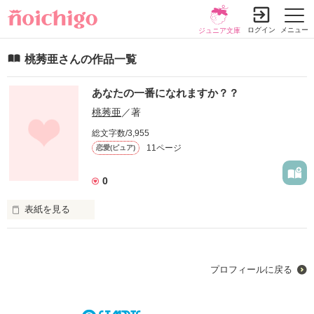
ログイン
メニュー
ジュニア文庫
桃莠亜さんの作品一覧
あなたの一番になれますか？？
桃莠亜
／著
総文字数/3,955
11ページ
恋愛(ピュア)
0
表紙を見る
プロフィールに戻る
作品を読む