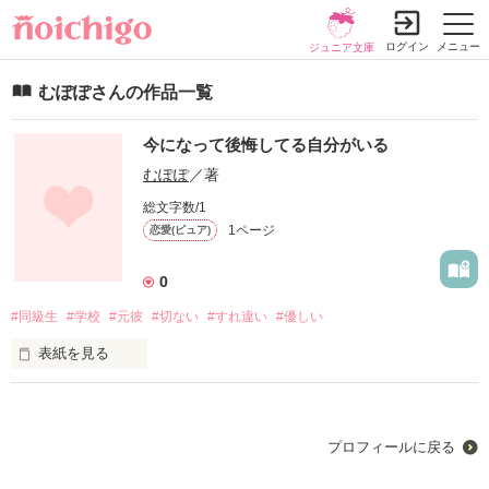
ログイン
メニュー
ジュニア文庫
むぽぽさんの作品一覧
今になって後悔してる自分がいる
むぽぽ
／著
総文字数/1
1ページ
恋愛(ピュア)
0
#同級生
#学校
#元彼
#切ない
#すれ違い
#優しい
表紙を見る
『今になって後悔してる自分がいる』

自分の気持ちをコントロールするのが難しい彩華。

プロフィールに戻る
人に心を開くのが難しく、自分のことを隠しがち。
