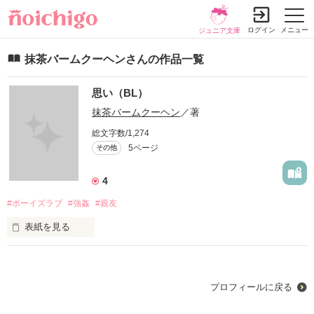
ログイン
メニュー
ジュニア文庫
抹茶バームクーヘンさんの作品一覧
思い（BL）
抹茶バームクーヘン
／著
総文字数/1,274
5ページ
その他
4
#ボーイズラブ
#強姦
#親友
表紙を見る
はじめて書きますが、興味のあり方は是非読んでください‼
プロフィールに戻る
作品を読む