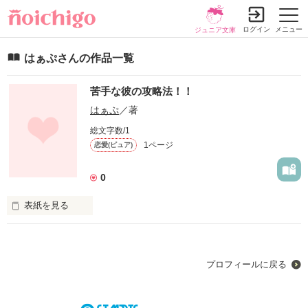
ログイン
メニュー
ジュニア文庫
はぁぷさんの作品一覧
苦手な彼の攻略法！！
はぁぷ
／著
総文字数/1
1ページ
恋愛(ピュア)
0
表紙を見る
男の子が苦手、恋愛経験０で生きてきた南美。

高校デビューとともに変わろうと努力するが…

プロフィールに戻る