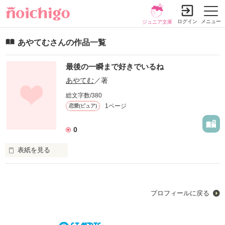
ログイン
メニュー
ジュニア文庫
あやてむさんの作品一覧
最後の一瞬まで好きでいるね
あやてむ
／著
総文字数/380
1ページ
恋愛(ピュア)
0
表紙を見る
これは、とある高校の入学式でであった２人の男女との恋物語
である。

プロフィールに戻る
     ｢頼むから、頼むから忘れないでくれよっっ！｣

     ｢ずっと、好きでいれたらいいね！｣
