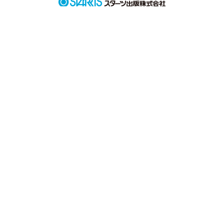
               荒木 莉緒(１５歳)

                   ×

               倉本 隼人(１５歳)

莉緒が事故にあい、意識不明の重体となってしまう。

その場に居合わせていた隼人の気持ちは…！？

そして、最後の結末は…！？

‐‐‐‐‐‐‐‐‐‐‐‐‐‐‐‐‐‐‐‐‐‐‐‐‐‐

作者の｢あやてむ｣です。

これが初めての作品になります！多少読みにくかったりすると
思いますが、一生懸命頑張ります！

                             １月９日 START
作品を読む