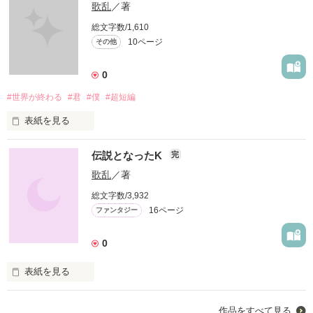
歌乱
／著
総文字数/1,610
10ページ
その他
0
#世界が終わる
#君
#僕
#超短編
表紙を見る
世界が終わる日

伝説となったK
完
歌乱
／著
あなたは後悔をする。

総文字数/3,932
16ページ
ファンタジー
0
作品を読む
表紙を見る
作品をすべて見る