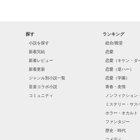
探す
ランキング
小説を探す
総合/殿堂
新着完結
恋愛
新着レビュー
恋愛（キケン・ダ
新着更新
恋愛（逆ハー）
ジャンル別小説一覧
恋愛（学園）
音楽コラボ小説
青春・友情
コミュニティ
ノンフィクション
ミステリー・サス
ホラー・オカルト
ファンタジー
歴史・時代
コメディ