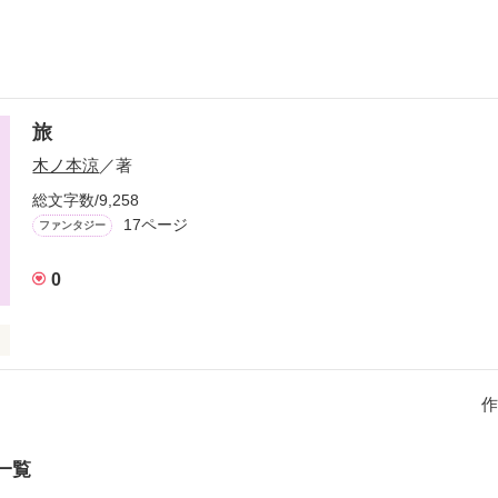
旅
木ノ本涼
／著
総文字数/9,258
17ページ
ファンタジー
0
よう
作
作品を読む
一覧