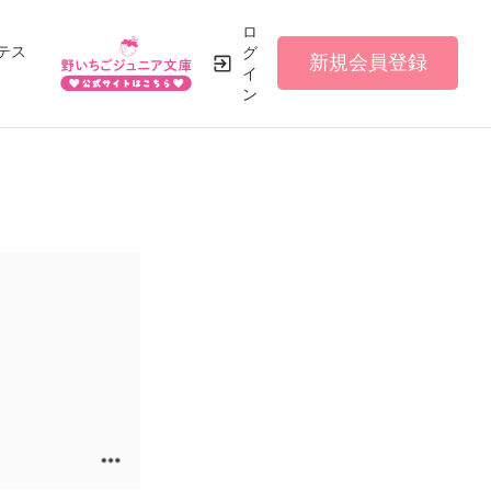
ロ
テス
グ
新規会員登録
イ
ン