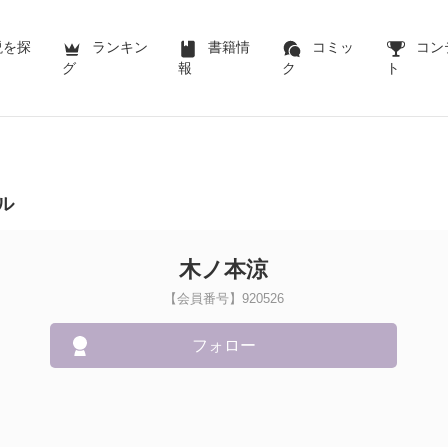
説を探
ランキン
書籍情
コミッ
コン
グ
報
ク
ト
ル
木ノ本涼
【会員番号】920526
フォロー