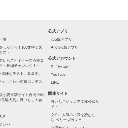
公式アプリ
一覧
iOS版アプリ
をしかけろ！100文字ミス
Android版アプリ
テスト
公式アカウント
野いちごビギナーズ応援コ
中・長編チャレンジ！～
X（Twitter）
の不気味なテスト、募集中。
YouTube
でゾッ！こわい短編コンテス
LINE
関連サイト
版小説投稿サイト合同企画
の長編大賞」野いちご！会
野いちごジュニア文庫公式サ
イト
女性に人気の小説を読むな
スメ
ら ベリーズカフェ
ナンバー
小説サイト ノベマ！