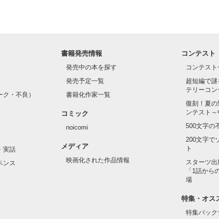
書籍発売情報
コンテスト
発売中の本を探す
コンテスト
発売予定一覧
超短編で謎
テリーコン
ーク・不良）
書籍化作家一覧
復刻！夏の
ンテスト～
コミック
500文字
noicomi
200文字
メディア
ト
・実話
映画化された作品情報
スターツ出
ペンス
「1話から
場
特集・オス
特集バック