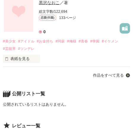
黒沢なおこ
／著
総文字数/122,694
133ページ
恋愛(学園)
0
#美少女
#アイドル
#お金持ち
#同居
#俺様
#青春
#学園
#イケメン
#芸能界
#ツンデレ
表紙を見る
作品をすべて見る
｢もしかして俺･･･お前のこと好きなのかな？｣

公開リスト一覧
公開されているリストはありません。
平凡があたしが住むことになったその家は

レビュー一覧