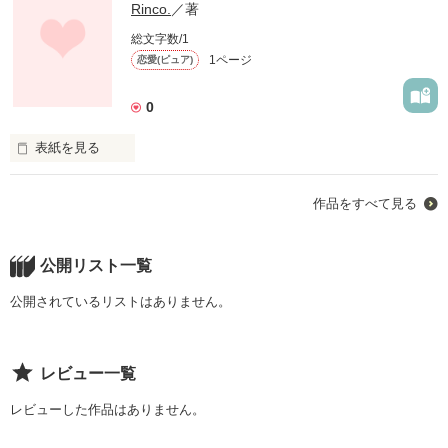
Rinco.
／著
総文字数/1
1ページ
恋愛(ピュア)
0
表紙を見る
未編集
作品をすべて見る
作品を読む
公開リスト一覧
公開されているリストはありません。
レビュー一覧
レビューした作品はありません。