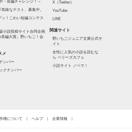
中・長編チャレンジ！～
X（Twitter）
の不気味なテスト、募集中。
YouTube
でゾッ！こわい短編コンテス
LINE
関連サイト
版小説投稿サイト合同企画
の長編大賞」野いちご！会
野いちごジュニア文庫公式サ
イト
女性に人気の小説を読むな
スメ
ら ベリーズカフェ
ナンバー
小説サイト ノベマ！
ックナンバー
作権について
ヘルプ
企業情報