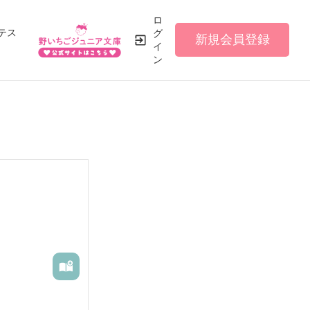
ロ
テス
グ
新規会員登録
イ
ン