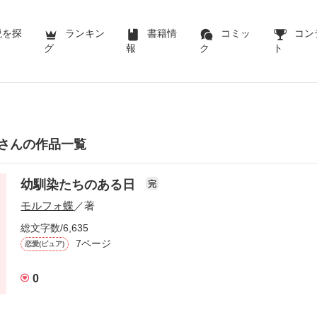
説を探
ランキン
書籍情
コミッ
コン
グ
報
ク
ト
さんの作品一覧
幼馴染たちのある日
完
モルフォ蝶
／著
総文字数/6,635
7ページ
恋愛(ピュア)
0