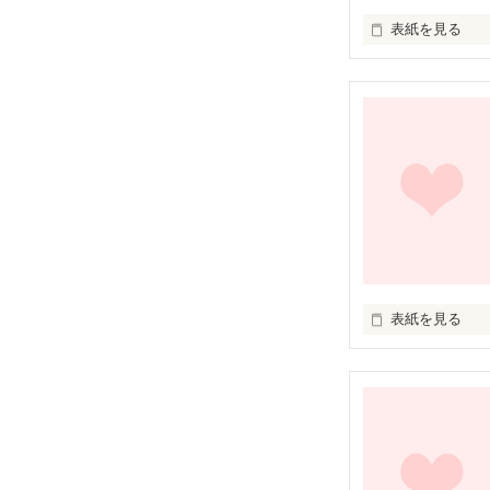
表紙を見る
友達以上恋人未
故に幼馴染。

表紙を見る
先輩。