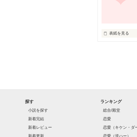
表紙を見る
平凡娘

×

イケメン

探す
ランキング
小説を探す
総合/殿堂
新着完結
恋愛
新着レビュー
恋愛（キケン・ダ
新着更新
恋愛（逆ハー）