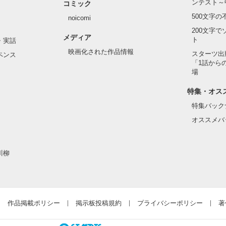
ンテスト～
コミック
作品を読む
500文字
noicomi
200文字
メディア
ト
・実話
映画化された作品情報
スターツ出
ペンス
「1話から
場
特集・オス
特集バック
オススメバ
川柳
作品掲載ポリシー
掲示板投稿規約
プライバシーポリシー
著