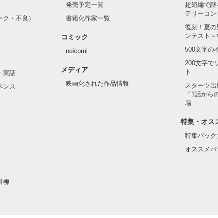
発売予定一覧
超短編で謎
テリーコン
ーク・不良）
書籍化作家一覧
復刻！夏の
ンテスト～
コミック
500文字
noicomi
200文字
メディア
ト
・実話
映画化された作品情報
スターツ出
ペンス
「1話から
場
特集・オス
特集バック
オススメバ
川柳