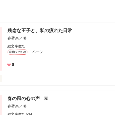
残念な王子と、私の疲れた日常
春夢奈
／著
総文字数/1
1ページ
恋愛(ラブコメ)
0


春の風の心の声
完
春夢奈
／著
作品を読む
総文字数/1,534