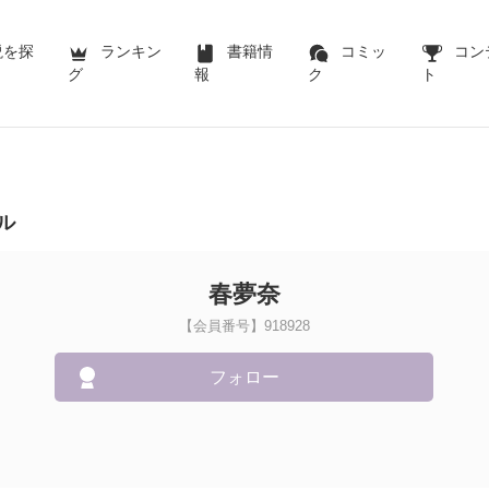
説を探
ランキン
書籍情
コミッ
コン
グ
報
ク
ト
ル
春夢奈
【会員番号】918928
フォロー