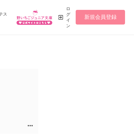
ロ
テス
グ
新規会員登録
イ
ン