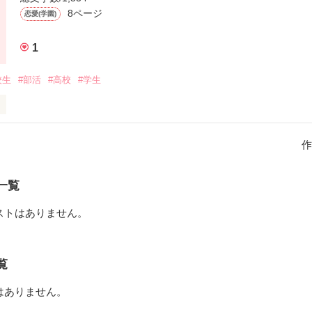
8ページ
恋愛(学園)
1
校生
#部活
#高校
#学生
作
作品を読む
一覧
ストはありません。
覧
はありません。