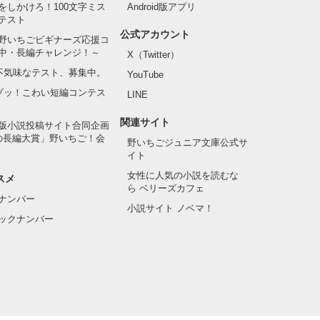
をしかけろ！100文字ミス
Android版アプリ
テスト
公式アカウント
野いちごビギナーズ応援コ
中・長編チャレンジ！～
X（Twitter）
の不気味なテスト、募集中。
YouTube
でゾッ！こわい短編コンテス
LINE
関連サイト
版小説投稿サイト合同企画
の長編大賞」野いちご！会
野いちごジュニア文庫公式サ
イト
女性に人気の小説を読むな
スメ
ら ベリーズカフェ
ナンバー
小説サイト ノベマ！
ックナンバー