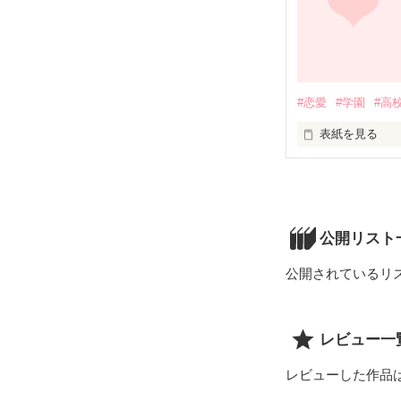
#恋愛
#学園
#高
表紙を見る
末編集
公開リスト
公開されているリ
レビュー一
レビューした作品