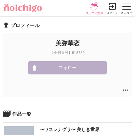
ログイン
メニュー
ジュニア文庫
プロフィール
美弥華恋
【会員番号】918780
フォロー
作品一覧
〜ワスレナグサ〜 美しき世界