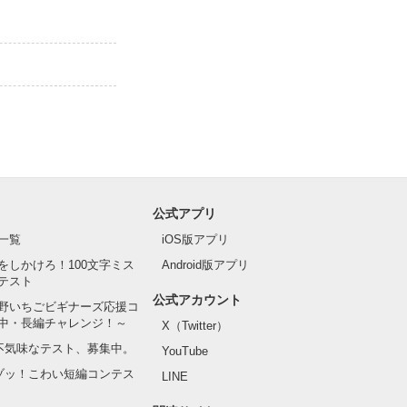
公式アプリ
一覧
iOS版アプリ
をしかけろ！100文字ミス
Android版アプリ
テスト
公式アカウント
野いちごビギナーズ応援コ
中・長編チャレンジ！～
X（Twitter）
の不気味なテスト、募集中。
YouTube
でゾッ！こわい短編コンテス
LINE