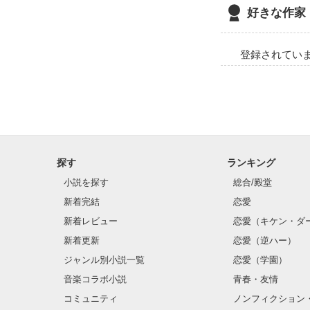
好きな作家
登録されてい
探す
ランキング
小説を探す
総合/殿堂
新着完結
恋愛
新着レビュー
恋愛（キケン・ダ
新着更新
恋愛（逆ハー）
ジャンル別小説一覧
恋愛（学園）
音楽コラボ小説
青春・友情
コミュニティ
ノンフィクション