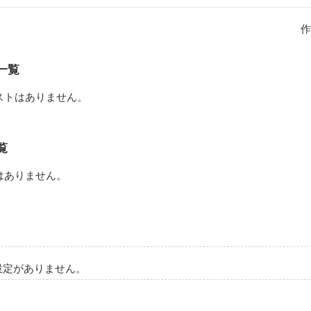
をして

作
てくれてありがとう

然感謝は伝わらないけど

一覧
も貴方が好きです

ストはありません。
♡o｡+..:*♡o｡+..:*♡o｡+

ocaです^^;

覧
説なので

てください！

はありません。
設定がありません。
作品を読む