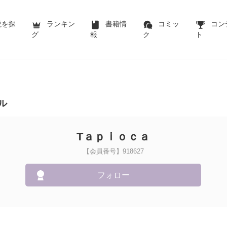
説を探
ランキン
書籍情
コミッ
コン
グ
報
ク
ト
ル
Tａｐｉｏｃａ
【会員番号】918627
フォロー