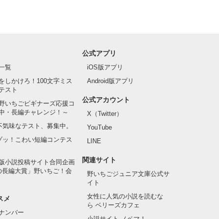
公式アプリ
一覧
iOS版アプリ
をしかけろ！100文字ミス
Android版アプリ
テスト
公式アカウント
野いちごビギナーズ応援コ
中・長編チャレンジ！～
X（Twitter）
の不気味なテスト、募集中。
YouTube
でゾッ！こわい短編コンテス
LINE
関連サイト
版小説投稿サイト合同企画
の長編大賞」野いちご！会
野いちごジュニア文庫公式サ
イト
女性に人気の小説を読むな
スメ
ら ベリーズカフェ
ナンバー
小説サイト ノベマ！