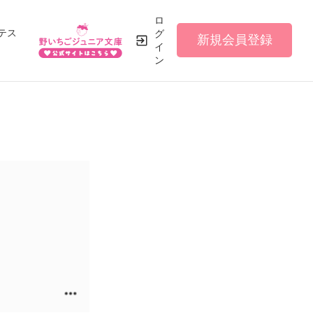
ロ
テス
グ
新規会員登録
イ
ン