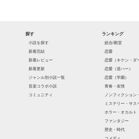
探す
ランキング
小説を探す
総合/殿堂
新着完結
恋愛
新着レビュー
恋愛（キケン・ダ
新着更新
恋愛（逆ハー）
ジャンル別小説一覧
恋愛（学園）
音楽コラボ小説
青春・友情
コミュニティ
ノンフィクション
ミステリー・サス
ホラー・オカルト
ファンタジー
歴史・時代
コメディ