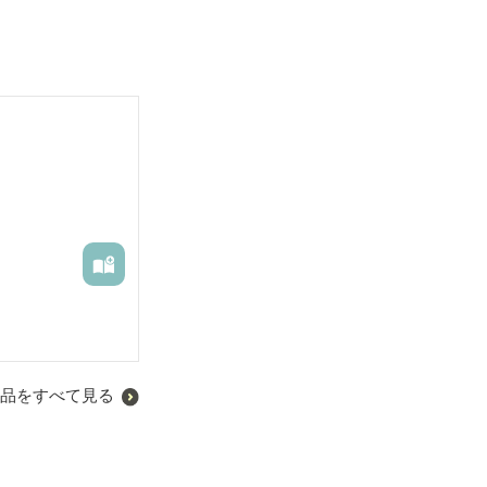
い、運動ができ
いりと祐希は恋
品をすべて見る
りと祐希の感動物