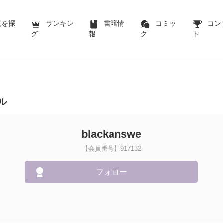
説を探
ランキン
書籍情
コミッ
コン
グ
報
ク
ト
ル
blackanswe
【会員番号】917132
フォロー