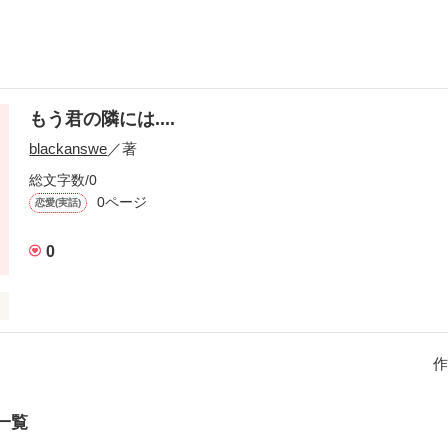
もう君の隣には....
blackanswe
／著
総文字数/0
0ページ
恋愛(実話)
0
大好きだったあいりは中学2年の時、wpw症候群という辛い心臓病を患
った。悲しみにくれた時、1人の彼祐希と出会う、仲良くなるうちにあ
作
突然あいりの病気は悪化してしまい....！悲しい運命でも恋を貫くあい
一覧