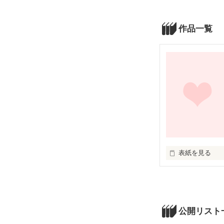
作品一覧
表紙を見る
明るくて運動が
なくなってしま
を抱く。しかし
語
公開リスト