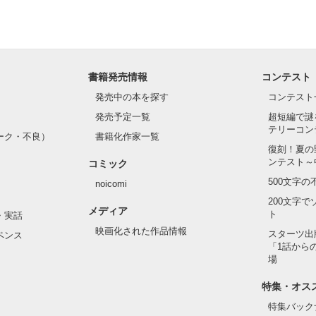
書籍発売情報
コンテスト
発売中の本を探す
コンテスト
発売予定一覧
超短編で謎
テリーコン
ーク・不良）
書籍化作家一覧
復刻！夏の
ンテスト～
コミック
500文字
noicomi
200文字
メディア
ト
・実話
映画化された作品情報
スターツ出
ペンス
「1話から
場
特集・オス
特集バック