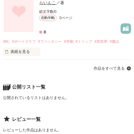
らいんこ
／著
総文字数/0
0ページ
恋愛(学園)
0
#BL
#ボーイズラブ
#ファンタジー
#学園
#トリップ
#異世界
#魔法
表紙を見る
高校一年生のあすか。

作品をすべて見る
身長は170、体重は60ちょい

性別は男で、顔は中性的

細身でありながら男らしさもあり、どこか女性らしさも兼ね備
える。

公開リスト一覧
顔は綺麗系で、

公開されているリストはありません。
学校ではほんの少し有名人。

しかし腐男子で当事者（ゲイ）。

レビュー一覧
そんな普通で非凡な高校生が

レビューした作品はありません。
悪友に呼び出された、そこには見慣れないものが…。
