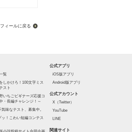
う。
フィールに戻る
公式アプリ
一覧
iOS版アプリ
をしかけろ！100文字ミス
Android版アプリ
テスト
公式アカウント
野いちごビギナーズ応援コ
中・長編チャレンジ！～
X（Twitter）
の不気味なテスト、募集中。
YouTube
でゾッ！こわい短編コンテス
LINE
関連サイト
版小説投稿サイト合同企画