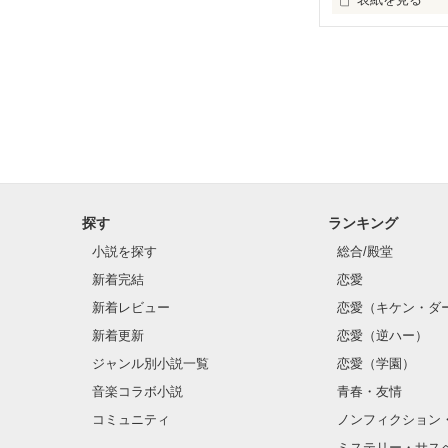
ボクらはどうや
探す
ランキング
小説を探す
総合/殿堂
新着完結
恋愛
新着レビュー
恋愛（キケン・ダ
新着更新
恋愛（逆ハー）
ジャンル別小説一覧
恋愛（学園）
音楽コラボ小説
青春・友情
コミュニティ
ノンフィクション
ミステリー・サス