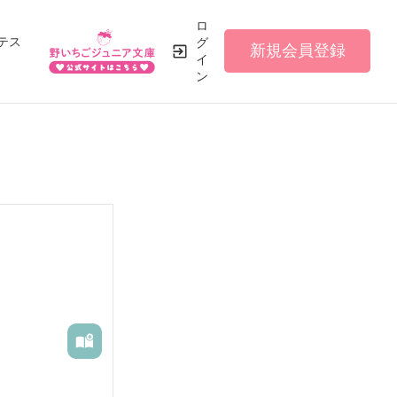
ロ
テス
グ
新規会員登録
イ
ン