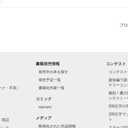
って恋を始めたんだろう。ボクは、どうやってキミに恋に落ちたんだろ
プロ
作品を読む
書籍発売情報
コンテスト
発売中の本を探す
コンテスト
発売予定一覧
超短編で謎
テリーコン
ーク・不良）
書籍化作家一覧
復刻！夏の
ンテスト～
コミック
500文字
noicomi
200文字
メディア
ト
・実話
映画化された作品情報
スターツ出
ペンス