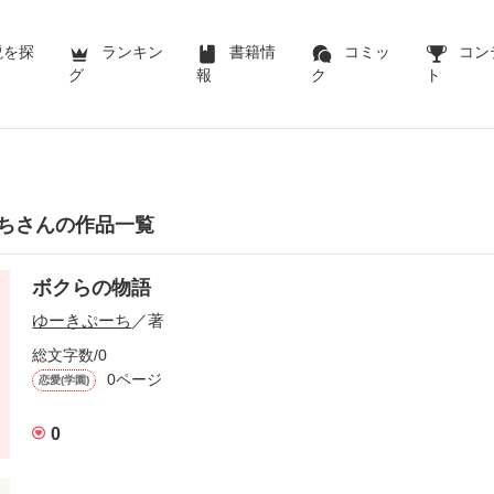
説を探
ランキン
書籍情
コミッ
コン
グ
報
ク
ト
ちさんの作品一覧
ボクらの物語
ゆーきぷーち
／著
総文字数/0
0ページ
恋愛(学園)
0