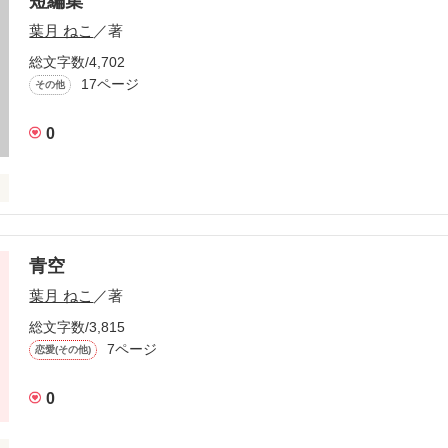
短編集
葉月 ねこ
／著
総文字数/4,702
17ページ
その他
0
度の、超短編集です。

青空
葉月 ねこ
／著
、ファンタジー系ごちゃまぜです。

総文字数/3,815
7ページ
恋愛(その他)


0
様から借りたお題で書いていこうと思います。
