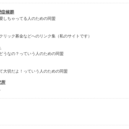
愛症候群
─────

愛しちゃってる人のための同盟
死や流血などの描写、同性愛（ＢＬ）要素があります。

クリック募金などへのリンク集（私のサイトです）
をつけ下さい。

う
どうなの？っていう人のための同盟
ＬＧＬは別物と認識しておりますが、分かりやすく注意を促すための表記
て大切だよ！っていう人のための同盟
ー』を目指します(笑)

究所
。
．６．２０

作品を読む