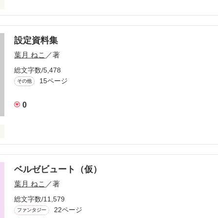
がバラバラなので、題名から読んで下さい。

設定資料集
葉月 ねこ
／著
い日の恋。

総文字数/5,478
作品を読む
15ページ
その他
した人は、

0
ってしまった……。

る話の設定資料集です。

ベルゼビュート（仮）
．６．２１

、増えていきます。

葉月 ねこ
／著
総文字数/11,579
れる場合もあります。

22ページ
作品を読む
ファンタジー