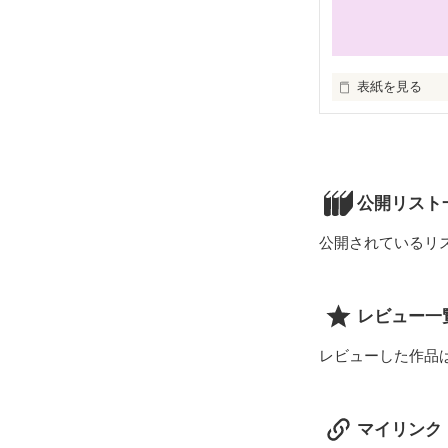
設定を作り込む
表紙を見る
魔神ベルゼビュ
公開リスト
光の龍ナーガの
公開されているリ
二人は旅立ち、
レビュー一
レビューした作品
──闇は、本当
マイリンク