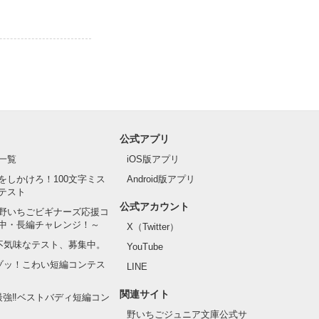
公式アプリ
一覧
iOS版アプリ
をしかけろ！100文字ミス
Android版アプリ
テスト
公式アカウント
野いちごビギナーズ応援コ
中・長編チャレンジ！～
X（Twitter）
の不気味なテスト、募集中。
YouTube
でゾッ！こわい短編コンテス
LINE
関連サイト
最強‼ベストバディ短編コン
野いちごジュニア文庫公式サ