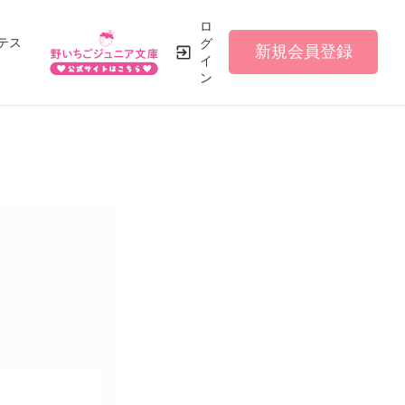
ロ
テス
グ
新規会員登録
イ
ン