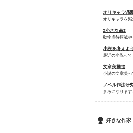
オリキャラ溺
──────────
オリキャラを溺
‡小さな命‡
この作品には、
動物虐待撲滅や
苦手な方はお気
小説を考えよ
最近の小説って
注：同性愛とＢ
ご了承下さい。

文章美推進
小説の文章美っ
『王道ファンタジ
ノベル作法研
参考になります
開始：２００７
好きな作家