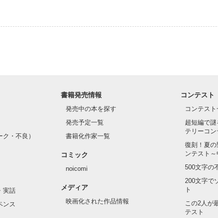
書籍発売情報
コンテスト
発売中の本を探す
コンテスト
発売予定一覧
超短編で謎
テリーコン
ーク・不良）
書籍化作家一覧
復刻！夏の
ンテスト～
コミック
500文字
noicomi
200文字
メディア
ト
・実話
映画化された作品情報
この2人が
ペンス
テスト