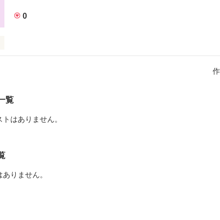
0
のが好きなので、本編とまったく関係ないところまで作っています(笑)

作品を読む
作
ートと契約した少年。

一覧
神子の少女。

ストはありません。
世界の真実を知る。

覧
はありません。
に『悪』なのか？
