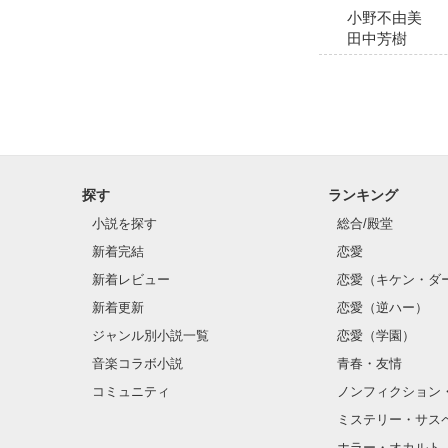
小野不由美
田中芳樹
探す
ランキング
小説を探す
総合/殿堂
新着完結
恋愛
新着レビュー
恋愛（キケン・ダ
新着更新
恋愛（逆ハー）
ジャンル別小説一覧
恋愛（学園）
音楽コラボ小説
青春・友情
コミュニティ
ノンフィクション
ミステリー・サス
ホラー・オカルト