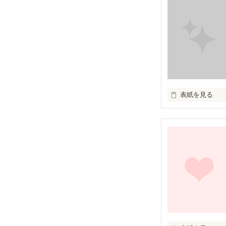
表紙を見る
１〜２ページ程
恋愛系、戦争系
暇潰しにどうぞ。
お題配布サイト