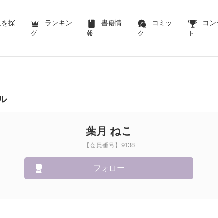
説を探
ランキン
書籍情
コミッ
コン
グ
報
ク
ト
ル
葉月 ねこ
【会員番号】9138
フォロー