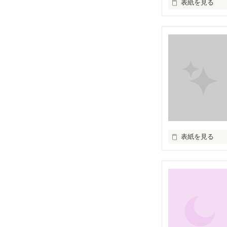
表紙を見る
何故か、ページ
幼い日の記憶。

甘く切ない、遠
僕がはじめて恋
遠いところへ行
表紙を見る
ここで書いてい
開始：２００７
話が進むにつれ
ネタバレが含ま