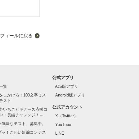
来ない日々を送
フィールに戻る
公式アプリ
一覧
iOS版アプリ
をしかけろ！100文字ミス
Android版アプリ
テスト
公式アカウント
野いちごビギナーズ応援コ
中・長編チャレンジ！～
X（Twitter）
の不気味なテスト、募集中。
YouTube
でゾッ！こわい短編コンテス
LINE