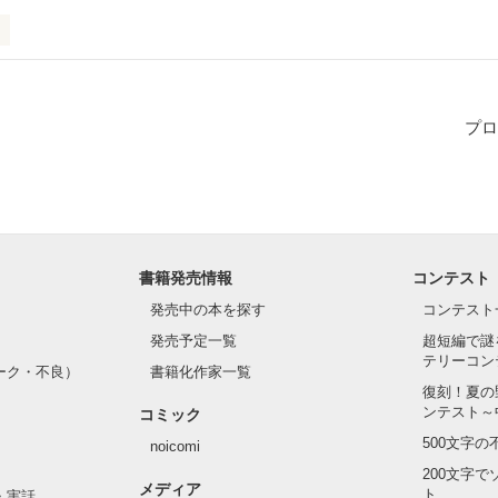
持つ真優は小1の頃から塾通い。勉強漬けで同級生たちと遊ぶことも出
な生活が嫌でたまらない真優はどんどん暗闇へと堕ちてゆく…！
プロ
作品を読む
書籍発売情報
コンテスト
発売中の本を探す
コンテスト
発売予定一覧
超短編で謎
テリーコン
ーク・不良）
書籍化作家一覧
復刻！夏の
ンテスト～
コミック
500文字
noicomi
200文字
メディア
ト
・実話