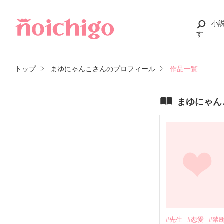
小
す
トップ
まゆにゃんこさんのプロフィール
作品一覧
まゆにゃん
#先生
#恋愛
#禁