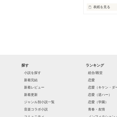
表紙を見る
高学歴の両親を
っている。そん
探す
ランキング
小説を探す
総合/殿堂
新着完結
恋愛
新着レビュー
恋愛（キケン・ダ
新着更新
恋愛（逆ハー）
ジャンル別小説一覧
恋愛（学園）
音楽コラボ小説
青春・友情
コミュニティ
ノンフィクション