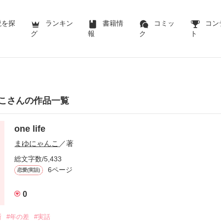
説を探
ランキン
書籍情
コミッ
コン
グ
報
ク
ト
こさんの作品一覧
one life
まゆにゃんこ
／著
総文字数/5,433
6ページ
恋愛(実話)
0
断
#年の差
#実話