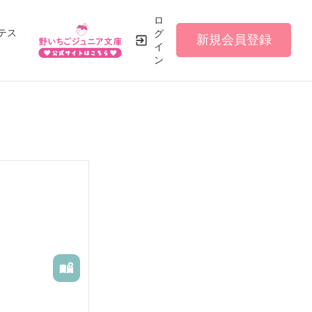
ロ
テス
グ
新規会員登録
イ
ン