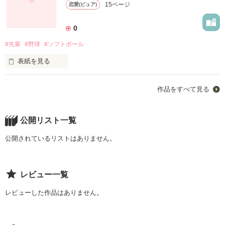
15ページ
恋愛(ピュア)
0
#先輩
#野球
#ソフトボール
表紙を見る
憧れの先輩と私。ある試合をきっかけに気になりだす。恋がも
作品をすべて見る
つ計り知れない力
公開リスト一覧
作品を読む
公開されているリストはありません。
レビュー一覧
レビューした作品はありません。