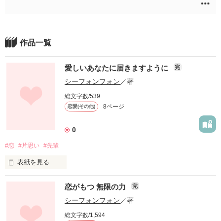
作品一覧
愛しいあなたに届きますように
完
シーフォンフォン
／著
総文字数/539
8ページ
恋愛(その他)
0
#恋
#片思い
#先輩
表紙を見る
自分のありのままの気持ちを書いた作品
恋がもつ 無限の力
完
シーフォンフォン
／著
作品を読む
総文字数/1,594