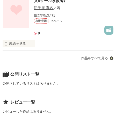
女×クール系教師》
団子屋 真名
／著
総文字数/3,471
6ページ
恋愛(学園)
0
表紙を見る
人の心の色が見える少女とクールな教師の禁断の恋の物語.....恋
作品をすべて見る
愛一色でいきたいと思います!!

団子屋真名です！ 初作品!!!!

団子屋のようにふわふわ ゆったり 進めていきます♪♪団子屋で
公開リスト一覧
すよ!!団子屋!!←

本編と関係はありませんが題名がだんごの名前ですよ!! 多分〇
公開されているリストはありません。
〇の場面は....〇〇だんご!!つて感じで覚えやすいと思います
www

もしよかったら読んでみてください♪
レビュー一覧
レビューした作品はありません。
作品を読む