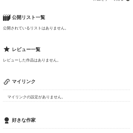
～輝く君たちへ～

登場人物

公開リスト一覧
主人公:城下咲  薫 (女) 

            花屋敷  香 (男) 

公開されているリストはありません。
            瀬戸     秋羅 (男)

            狭間     璃空(男)

            五十嵐  良苦時 (男)  
レビュー一覧
レビューした作品はありません。
作品を読む
マイリンク
マイリンクの設定がありません。
好きな作家