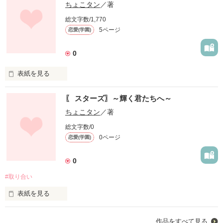
ちょこタン
／著
総文字数/1,770
5ページ
恋愛(学園)
0
表紙を見る
初めてだから、自身がないけど、できる限りの事はしました。
〖 スターズ〗～輝く君たちへ～
意味が分からなくても初めてだから仕方ないかぁという目線で
見ていただけないでしょうか。お願いします。
ちょこタン
／著
総文字数/0
0ページ
恋愛(学園)
作品を読む
0
#取り合い
表紙を見る
作品をすべて見る
｢スターズ｣
