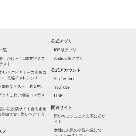
公式アプリ
一覧
iOS版アプリ
をしかけろ！100文字ミス
Android版アプリ
テスト
公式アカウント
野いちごビギナーズ応援コ
中・長編チャレンジ！～
X（Twitter）
の不気味なテスト、募集中。
YouTube
でゾッ！こわい短編コンテス
LINE
関連サイト
版小説投稿サイト合同企画
の長編大賞」野いちご！会
野いちごジュニア文庫公式サ
イト
女性に人気の小説を読むな
スメ
ら ベリーズカフェ