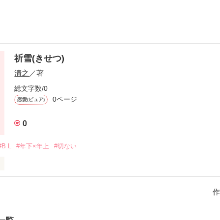
祈雪(きせつ)
清之
／著
総文字数/0
0ページ
恋愛(ピュア)
0
#B L
#年下×年上
#切ない
作
うじ)
