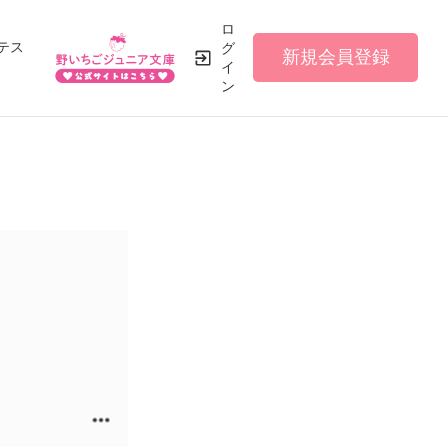
ロ
テス
グ
新規会員登録
イ
ン