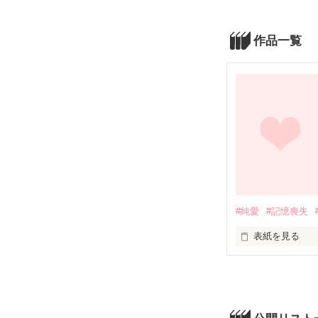
作品一覧
#純愛
#記憶喪失
表紙を見る
【人物紹介】

梶京次(かじきょ