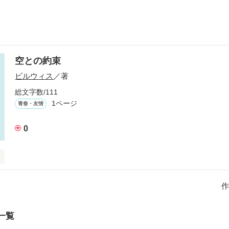
空との約束
ビルウィス
／著
総文字数/111
1ページ
青春・友情
0
優勝することが夢だった稜輔と慧。

作
突然の病が襲う・・・

えることができるのか。
一覧