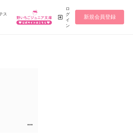
ロ
テス
グ
新規会員登録
イ
ン