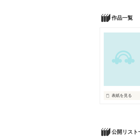
作品一覧
表紙を見る
甲子園に出場し
将来有望な慧を
約束した夢を叶
公開リスト