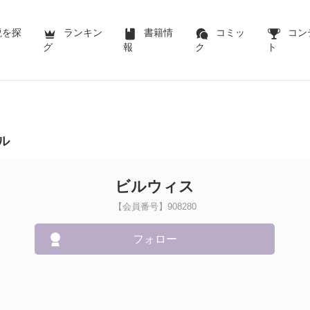
説を探
ランキン
書籍情
コミッ
コン
グ
報
ク
ト
ル
ビルウィス
【会員番号】908280
フォロー