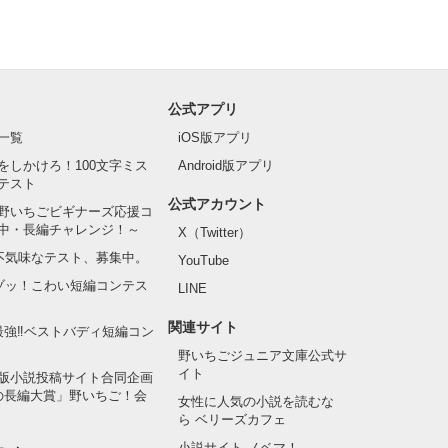
公式アプリ
一覧
iOS版アプリ
をしかけろ！100文字ミス
Android版アプリ
テスト
公式アカウント
野いちごビギナーズ応援コ
中・長編チャレンジ！～
X（Twitter）
の不気味なテスト、募集中。
YouTube
でゾッ！こわい短編コンテス
LINE
関連サイト
最強‼ベストバディ短編コン
野いちごジュニア文庫公式サ
イト
版小説投稿サイト合同企画
の長編大賞」野いちご！会
女性に人気の小説を読むな
ら ベリーズカフェ
小説サイト ノベマ！