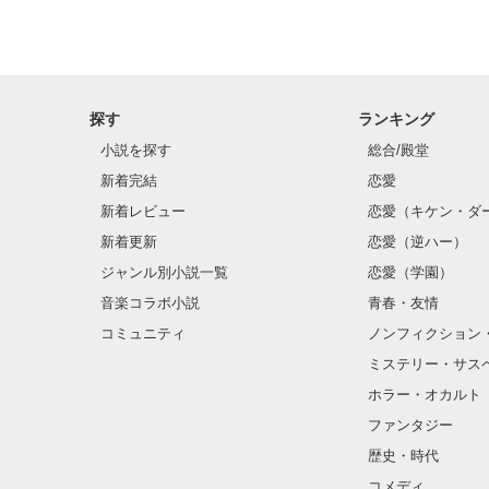
探す
ランキング
小説を探す
総合/殿堂
新着完結
恋愛
新着レビュー
恋愛（キケン・ダ
新着更新
恋愛（逆ハー）
ジャンル別小説一覧
恋愛（学園）
音楽コラボ小説
青春・友情
コミュニティ
ノンフィクション
ミステリー・サス
ホラー・オカルト
ファンタジー
歴史・時代
コメディ