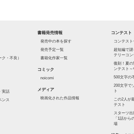
書籍発売情報
コンテスト
発売中の本を探す
コンテスト
発売予定一覧
超短編で謎
テリーコン
ーク・不良）
書籍化作家一覧
復刻！夏の
ンテスト～
コミック
500文字
noicomi
200文字
メディア
ト
・実話
映画化された作品情報
この2人が
ペンス
テスト
スターツ出
「1話から
場