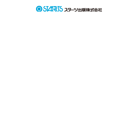
色のない日々が

終わる

目を開けるとそこは

幕末！？

お願い

私を愛して
