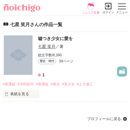
ログイン
メニュー
ジュニア文庫
七星 笑月さんの作品一覧
嘘つき少女に愛を
七星 笑月
／著
総文字数/8,390
39ページ
歴史・時代
1
#新選組
#沖田総司
#新撰組
#幕末
#美少女
#土方歳三
表紙を見る
プロフィールに戻る
何の変哲もない毎日が
