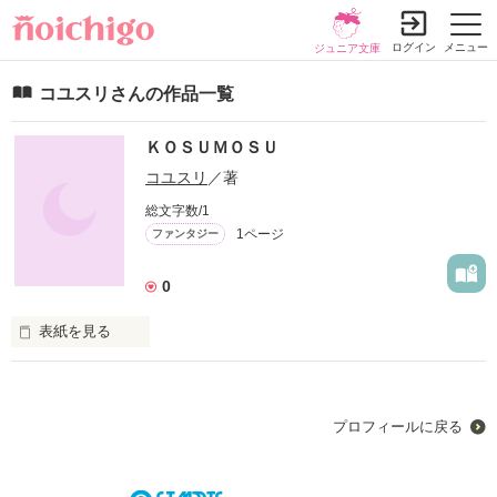
ログイン
メニュー
ジュニア文庫
コユスリさんの作品一覧
ＫＯＳＵＭＯＳＵ
コユスリ
／著
総文字数/1
1ページ
ファンタジー
0
表紙を見る
未編集
プロフィールに戻る
作品を読む