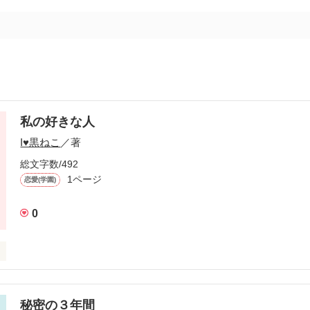
私の好きな人
I♥黒ねこ
／著
総文字数/492
1ページ
恋愛(学園)
0
ったのでぜひ読んでください！

秘密の３年間