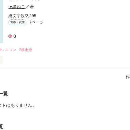
I♥黒ねこ
／著
作品を読む
総文字数/2,295
7ページ
青春・友情
0
#シスコン
#暴走族
作
1総長！！そんな桜が男子校に！？いくら総長だと言えども男子校は危険！

一覧
総長

ストはありません。
さくら

総長

う

覧