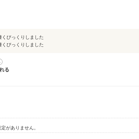
凄くびっくりしました
凄くびっくりしました
ス
張ろうと思います！応援よろしくお願いします！

れる
れば教えて下さい！

理な方は見るのをオススメ出来ません！すいません(泣)

中に女子１人どんな生活になるのか！？

生活！どうぞご覧ください。

作品を読む
設定がありません。