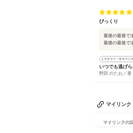
       ＶＳ

びっくり
最後の最後で
最後の最後で
ミステリー・サスペン
発作品ですが頑
いつでも逃げら
脱字や誤字があ
野田 のたお／著
暴走族の話が無
では、男子校の
ドキドキの高校
マイリンク
マイリンクの