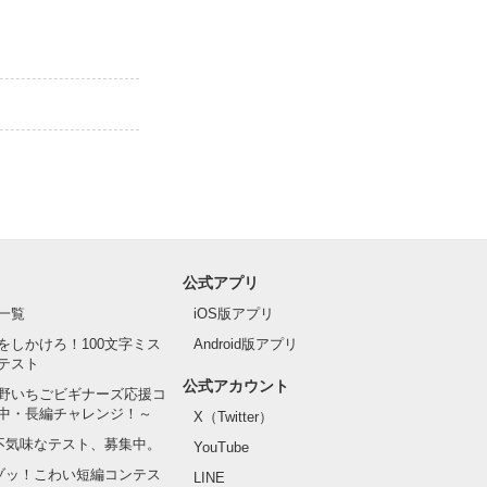
公式アプリ
一覧
iOS版アプリ
をしかけろ！100文字ミス
Android版アプリ
テスト
公式アカウント
野いちごビギナーズ応援コ
中・長編チャレンジ！～
X（Twitter）
の不気味なテスト、募集中。
YouTube
でゾッ！こわい短編コンテス
LINE