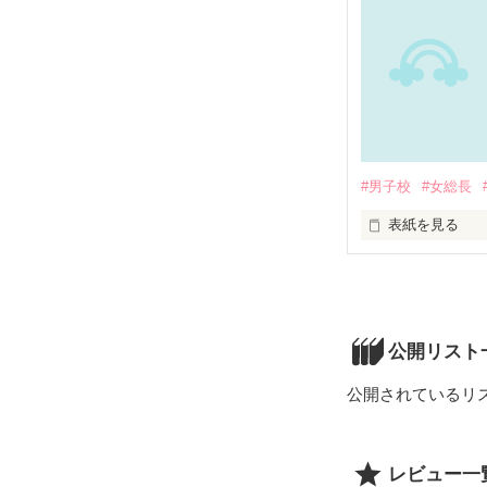
#男子校
#女総長
表紙を見る
私は世界No.
どうなるのか！

公開リスト
世界No.1暴走族
公開されているリ
満天桜 まんてん
       ＶＳ

日本No.1暴走族
佐伯蒼 さえきそ
レビュー一