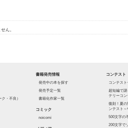
ません。
書籍発売情報
コンテスト
発売中の本を探す
コンテスト
発売予定一覧
超短編で謎
テリーコン
ーク・不良）
書籍化作家一覧
復刻！夏の
ンテスト～
コミック
500文字
noicomi
200文字