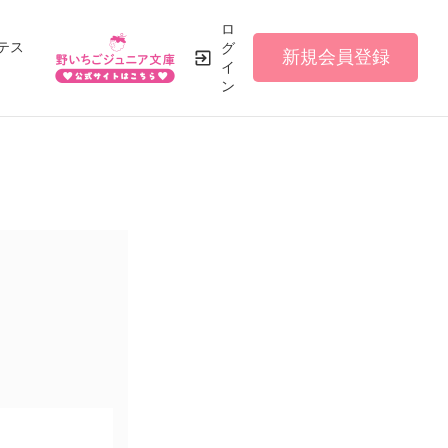
ロ
テス
グ
新規会員登録
イ
ン