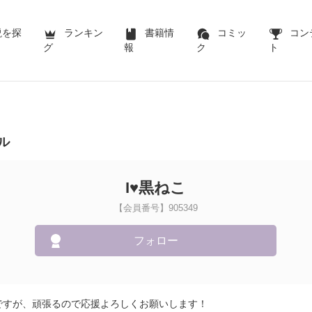
説を探
ランキン
書籍情
コミッ
コン
グ
報
ク
ト
ル
I♥黒ねこ
【会員番号】905349
フォロー
ですが、頑張るので応援よろしくお願いします！