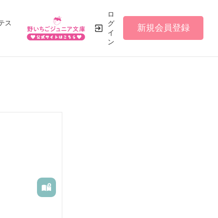
ロ
テス
グ
新規会員登録
イ
ン