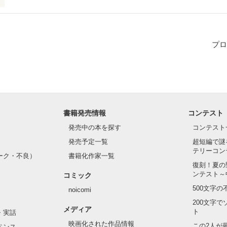
プロ
作品を読む
書籍発売情報
コンテスト
発売中の本を探す
コンテスト
発売予定一覧
超短編で謎
テリーコン
ーク・不良）
書籍化作家一覧
復刻！夏の
ンテスト～
コミック
500文字
noicomi
200文字
メディア
ト
・実話
映画化された作品情報
この2人が
ペンス