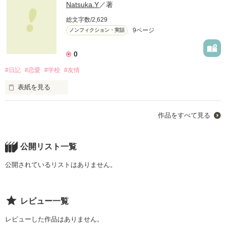
Natsuka.Y
／著
総文字数/2,629
9ページ
ノンフィクション・実話
0
#日記
#恋愛
#学校
#友情
表紙を見る
初投稿で読みずらいです(/ω＼)

作品をすべて見る
温かく見守ってやってください←

何も考えずきままに(╭☞•́⍛•̀)╭☞
公開リスト一覧
作品を読む
公開されているリストはありません。
レビュー一覧
レビューした作品はありません。