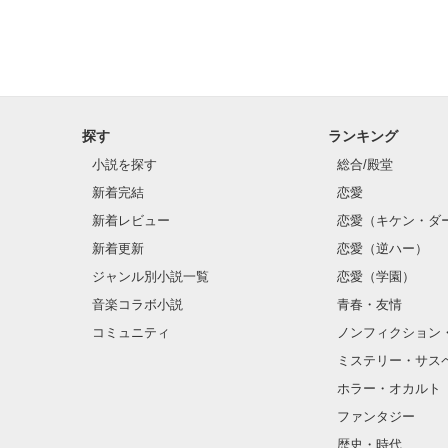
藤井 葵

(Hujii Aoi)

可愛い×王子様
探す
ランキング
小説を探す
総合/殿堂
新着完結
恋愛
新着レビュー
恋愛（キケン・ダ
新着更新
恋愛（逆ハー）
ジャンル別小説一覧
恋愛（学園）
音楽コラボ小説
青春・友情
コミュニティ
ノンフィクション
ミステリー・サス
ホラー・オカルト
ファンタジー
歴史・時代