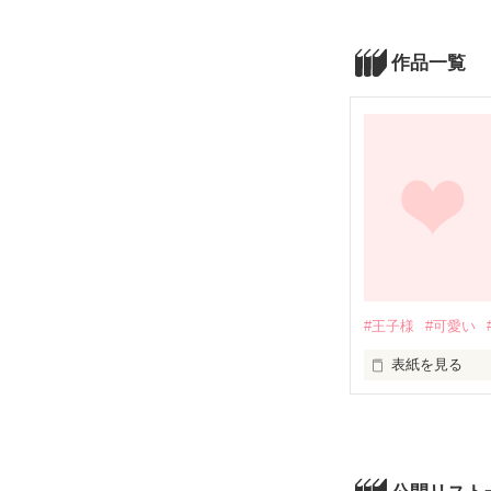
作品一覧
#王子様
#可愛い
表紙を見る
「足、大丈夫？ 
私の前に現れた