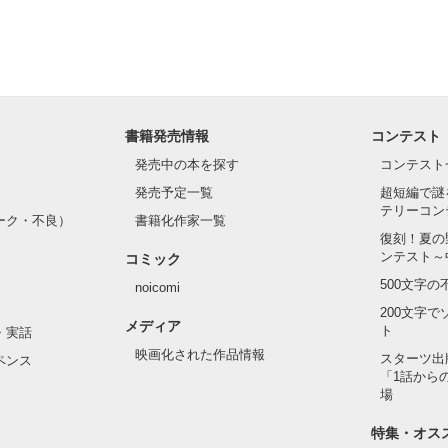
×俺様
作品を読む
書籍発売情報
コンテスト
発売中の本を探す
コンテスト
発売予定一覧
超短編で謎
テリーコン
ーク・不良）
書籍化作家一覧
復刻！夏の
ンテスト～
コミック
500文字
noicomi
200文字
メディア
ト
・実話
映画化された作品情報
スターツ出
ペンス
「1話から
場
特集・オス