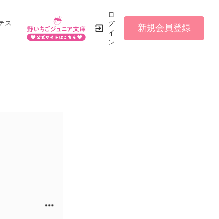
ロ
テス
グ
新規会員登録
イ
ン