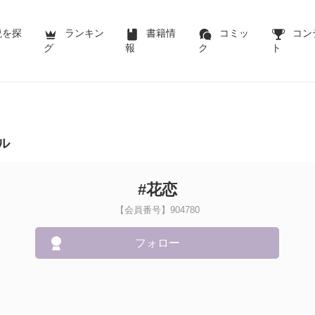
説を探
ランキン
書籍情
コミッ
コン
グ
報
ク
ト
ル
#花恋
【会員番号】904780
フォロー