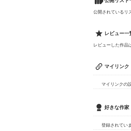
公開リスト
可愛い王子様だ
公開されているリ
君に出会えてな
レビュー一
ところが…

レビューした作品
「そろそろ、俺
マイリンク
ちょー俺様だっ
マイリンクの
❥❥❥❥❥❥❥❥
杉本真奈

好きな作家
(Sugimoto Mana
ふわふわ×メンヘ
登録されてい
＆
