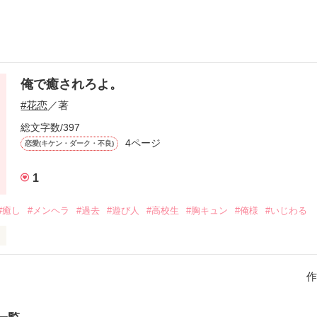
俺で癒されろよ。
#花恋
／著
総文字数/397
4ページ
恋愛(キケン・ダーク・不良)
1
#癒し
#メンヘラ
#過去
#遊び人
#高校生
#胸キュン
#俺様
#いじわる
ごめんね？」

作
のは
