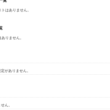
一覧
った。

ストはありません。
んにもなかった人生が少し変わった気がした。

覧
はありません。
で癒されろよ。」

た！？

設定がありません。
❥❥❥❥❥❥❥❥❥❥❥❥

)

ラ×遊び人

ません。