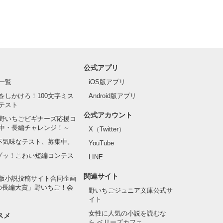
公式アプリ
一覧
iOS版アプリ
をしかけろ！100文字ミス
Android版アプリ
テスト
公式アカウント
野いちごビギナーズ応援コ
中・長編チャレンジ！～
X（Twitter）
の不気味なテスト、募集中。
YouTube
でゾッ！こわい短編コンテス
LINE
関連サイト
版小説投稿サイト合同企画
の長編大賞」野いちご！会
野いちごジュニア文庫公式サ
イト
女性に人気の小説を読むな
スメ
ら ベリーズカフェ